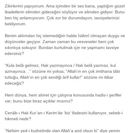
Zikirlerimi yapıyorum. Ama içimden bir ses bana, yaptığım güzel
ibadetlerin elimden gideceğini söylüyor ve elimden gidiyor. Bunu
ben hiç anlamıyorum. Çok zor bir durumdayım, tavsiyelerinizi
bekliyorum.
Benim aklımdan hiç istemediğim halde İslâmî olmayan duygu ve
düşünceler geçiyor. Zaman zaman bu vesveseler beni çok
sıkıntıya sokuyor. Bundan kurtulmak için ne yapmamı tavsiye
edersiniz?
“Kula belâ gelmez, Hak yazmayınca / Hak belâ yazmaz, kul
azmayınca…” sözüne mi yoksa; “Allah’ın en çok imtihana tâbi
tuttuğu, Allah’ın en çok sevdiği ârif kullar!” sözüne mi itibar
edeceğiz?
Hem dünya, hem ahiret için çalışma konusunda hadis-i şerifler
var; bunu bize biraz açıklar mısınız?
Cenâb-ı Hak Kur’an-ı Kerim’de ‘biz’ ifadesini kullanıyor, sebeb-i
hikmeti nedir?
“Nefsim yed-i kudretinde olan Allah’a and olsun ki” diye yemin