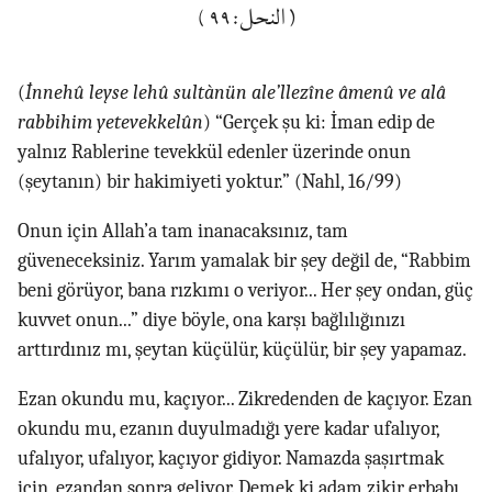
(النحل:٩٩)
(
İnnehû leyse lehû sultànün ale’llezîne âmenû ve alâ
rabbihim yetevekkelûn
) “Gerçek şu ki: İman edip de
yalnız Rablerine tevekkül edenler üzerinde onun
(şeytanın) bir hakimiyeti yoktur.” (Nahl, 16/99)
Onun için Allah’a tam inanacaksınız, tam
güveneceksiniz. Yarım yamalak bir şey değil de, “Rabbim
beni görüyor, bana rızkımı o veriyor... Her şey ondan, güç
kuvvet onun...” diye böyle, ona karşı bağlılığınızı
arttırdınız mı, şeytan küçülür, küçülür, bir şey yapamaz.
Ezan okundu mu, kaçıyor... Zikredenden de kaçıyor. Ezan
okundu mu, ezanın duyulmadığı yere kadar ufalıyor,
ufalıyor, ufalıyor, kaçıyor gidiyor. Namazda şaşırtmak
için, ezandan sonra geliyor. Demek ki adam zikir erbabı