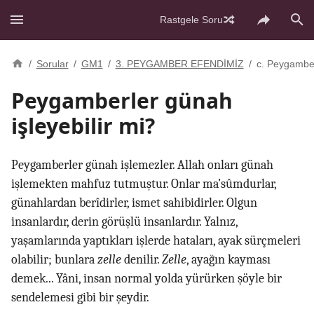
Rastgele Soru
/
Sorular
/
GM1
/
3. PEYGAMBER EFENDİMİZ
/
c. Peygambe
Peygamberler günah
işleyebilir mi?
Peygamberler günah işlemezler. Allah onları günah
işlemekten mahfuz tutmuştur. Onlar ma’sûmdurlar,
günahlardan berîdirler, ismet sahibidirler. Olgun
insanlardır, derin görüşlü insanlardır. Yalnız,
yaşamlarında yaptıkları işlerde hataları, ayak sürçmeleri
olabilir; bunlara
zelle
denilir.
Zelle
, ayağın kayması
demek... Yâni, insan normal yolda yürürken şöyle bir
sendelemesi gibi bir şeydir.