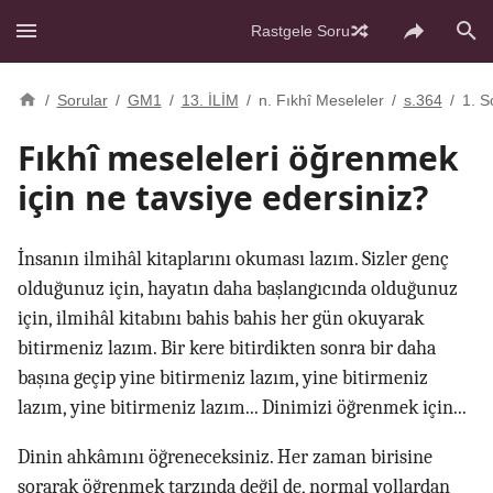
Rastgele Soru
/
Sorular
/
GM1
/
13. İLİM
/
n. Fıkhî Meseleler
/
s.364
/
1. S
Fıkhî meseleleri öğrenmek
için ne tavsiye edersiniz?
İnsanın ilmihâl kitaplarını okuması lazım. Sizler genç
olduğunuz için, hayatın daha başlangıcında olduğunuz
için, ilmihâl kitabını bahis bahis her gün okuyarak
bitirmeniz lazım. Bir kere bitirdikten sonra bir daha
başına geçip yine bitirmeniz lazım, yine bitirmeniz
lazım, yine bitirmeniz lazım... Dinimizi öğrenmek için...
Dinin ahkâmını öğreneceksiniz. Her zaman birisine
sorarak öğrenmek tarzında değil de, normal yollardan