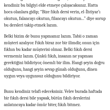
kendiniz bu bilgiyi elde etmeye çalışacaksınız. Hatta
hoca olanlara gidip; “Bize fıkıh dersi verin, el-İhtiyar’ı
okutun, falancayı okutun, filancayı okutun...” diye sorup
bu dersleri takip etmek lazım.
Belki bizim de bunu yapmamız lazım. Tabii o zaman
müşteri azalıyor. Fıkıh biraz zor bir ilimdir, onun için
fıkhın bu kadar müşterisi olmaz. Belki fıkıh dersi
vermemiz lazım. Çünkü fıkıh, insanın ne yapması
gerektiğini bildiriyor, önemli bir ilim. Hangi şeyin doğru
olduğunu, hangi şeyin sevap günah olduğunu, dînen
uygun veya uygunsuz olduğunu bildiriyor.
Bunu kendiniz telafi edeceksiniz. Velev burada haftada
bir fıkıh dersi bile yapsak, bütün fıkıh derslerini
anlatıncaya kadar ömür biter, fıkıh bitmez.