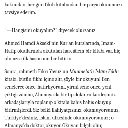
bakımdan, her gün fıkıh kitabından bir parça okumanızı
tavsiye ederim.
“—Hangisini okuyalım?” diyecek olursanız;
Ahmed Hamdi Akseki’nin Kur’an kurslarında, İmam-
Hatip okullarında okutulan harcıâlem bir kitabı var, hiç
olmazsa ilk başta onu bir bitirin.
Sonra, rahmetli Fikri Yavuz’un
Muamelâtlı İslâm Fıkhı
kitabı, bütün fıkhı içine alır, şöyle bir okuyun! Ben
senelerce önce, hatırlıyorum, yirmi sene önce, yeni
çıktığı zaman, Almanya’da bir tıp doktoru kardeşimiz
arkadaşlarıyla toplanıp o kitabı bahis bahis okuyup
bitirmişlerdi. Siz belki ilahiyatçısınız, okumuyorsunuz,
Türkiye’desiniz, İslâm ülkesinde okumuyorsunuz; o
Almanya’da doktor, okuyor. Okuyan bilgili olur,