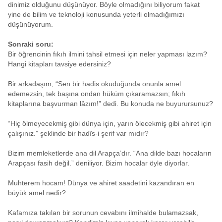
dinimiz olduğunu düşünüyor. Böyle olmadığını biliyorum fakat
yine de bilim ve teknoloji konusunda yeterli olmadığımızı
düşünüyorum.
Sonraki soru:
Bir öğrencinin fıkıh ilmini tahsil etmesi için neler yapması lazım?
Hangi kitapları tavsiye edersiniz?
Bir arkadaşım, “Sen bir hadis okuduğunda onunla amel
edemezsin, tek başına ondan hüküm çıkaramazsın; fıkıh
kitaplarına başvurman lâzım!” dedi. Bu konuda ne buyurursunuz?
“Hiç ölmeyecekmiş gibi dünya için, yarın ölecekmiş gibi ahiret için
çalışınız.” şeklinde bir hadîs-i şerif var mıdır?
Bizim memleketlerde ana dil Arapça’dır. “Ana dilde bazı hocaların
Arapçası fasih değil.” deniliyor. Bizim hocalar öyle diyorlar.
Muhterem hocam! Dünya ve ahiret saadetini kazandıran en
büyük amel nedir?
Kafamıza takılan bir sorunun cevabını ilmihalde bulamazsak,