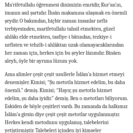
Ma’rifetullahı öğrenmesi dinimizin emridir, Kur’an’ın,
imanın asıl şartıdır. İhsân makamına ulaşmak en önemli
şeydir. O bakımdan, hiçbir zaman insanlar nefis
terbiyesinden, marifetullahı tahsil etmekten, güzel
ahlâkı elde etmekten, tasfiye-i bâtından, tezkiye-i
nefisten ve tehzîb-i ahlâktan uzak olamayacaklarından
her zaman için, herkes için bu şeyler lâzımdır. Binâen
aleyh, öyle bir ayrıma lüzum yok.
Ama alimler çeşit çeşit usullerle İslâm’a hizmet etmeyi
denemişler. Kimisi; “Şu metotla hizmet edelim, bu daha
önemli.” demiş. Kimisi; “Hayır, şu metotla hizmet
edelim, şu daha iyidir.” demiş. Ben o metotları biliyorum.
Eskiden de böyle çeşitleri vardı. Bu zamanda da halkımız
İslâm’a girsin diye çeşit çeşit metotlar uygulanmıştır.
Herkes kendi metodunu uygulamış, talebelerini
yetiştirmiştir. Talebeleri içinden iyi kimseler