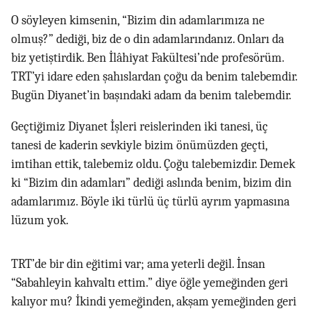
O söyleyen kimsenin, “Bizim din adamlarımıza ne
olmuş?” dediği, biz de o din adamlarındanız. Onları da
biz yetiştirdik. Ben İlâhiyat Fakültesi’nde profesörüm.
TRT’yi idare eden şahıslardan çoğu da benim talebemdir.
Bugün Diyanet’in başındaki adam da benim talebemdir.
Geçtiğimiz Diyanet İşleri reislerinden iki tanesi, üç
tanesi de kaderin sevkiyle bizim önümüzden geçti,
imtihan ettik, talebemiz oldu. Çoğu talebemizdir. Demek
ki “Bizim din adamları” dediği aslında benim, bizim din
adamlarımız. Böyle iki türlü üç türlü ayrım yapmasına
lüzum yok.
TRT’de bir din eğitimi var; ama yeterli değil. İnsan
“Sabahleyin kahvaltı ettim.” diye öğle yemeğinden geri
kalıyor mu? İkindi yemeğinden, akşam yemeğinden geri