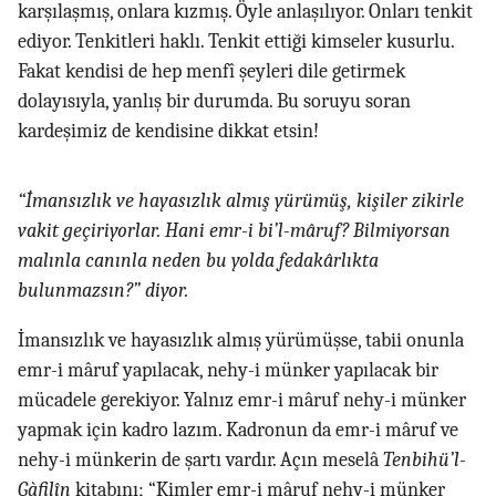
karşılaşmış, onlara kızmış. Öyle anlaşılıyor. Onları tenkit
ediyor. Tenkitleri haklı. Tenkit ettiği kimseler kusurlu.
Fakat kendisi de hep menfî şeyleri dile getirmek
dolayısıyla, yanlış bir durumda. Bu soruyu soran
kardeşimiz de kendisine dikkat etsin!
“İmansızlık ve hayasızlık almış yürümüş, kişiler zikirle
vakit geçiriyorlar. Hani emr-i bi’l-mâruf? Bilmiyorsan
malınla canınla neden bu yolda fedakârlıkta
bulunmazsın?” diyor.
İmansızlık ve hayasızlık almış yürümüşse, tabii onunla
emr-i mâruf yapılacak, nehy-i münker yapılacak bir
mücadele gerekiyor. Yalnız emr-i mâruf nehy-i münker
yapmak için kadro lazım. Kadronun da emr-i mâruf ve
nehy-i münkerin de şartı vardır. Açın meselâ
Tenbihü’l-
Gàfilîn
kitabını; “Kimler emr-i mâruf nehy-i münker