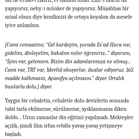
Biz de erbâb-ı zikiriz, el-hamdü lillah. Emr-i mâruf da
yapıyoruz, nehy-i münker de yapıyoruz. Müşahhas bir
misal olsun diye kendimizi de ortaya koyalım da mesele
iyice anlaşılsın.
[Cami cemaatine; “Gel kardeşim, şurada Es’ad Hoca var,
gidelim, dinleyelim, bakalım neler öğreniriz...” diyorum,
“İşim var, gelemem. Bizim din adamlarımıza ne olmuş...
Cami var, TRT var, Mevlid okuyorlar, dualar ediyoruz. 163.
madde kalkmasın, Ayasofya açılmasın.” diyor. Ortalık
bunlarla dolu.] diyor.
Yaygın bir cehaletin, cehaletle dolu devirlerin sonunda
tabii tarla ekilmezse, sürülmezse, ayıklanmazsa diken
doldu... Uzun zamanlar din eğitimi yapılmadı. Mektepler
açıldı, şimdi ilim irfan erbâbı yavaş yavaş yetişmeye
başladı.