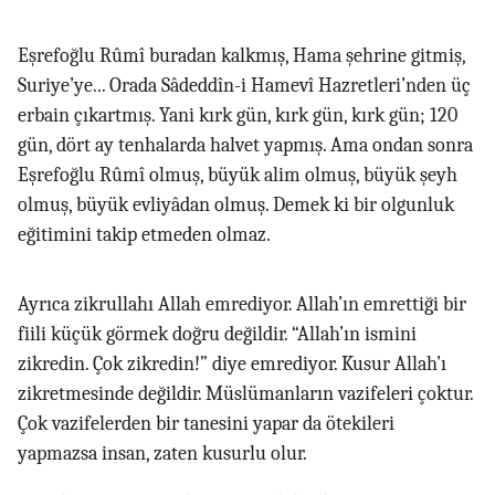
Eşrefoğlu Rûmî buradan kalkmış, Hama şehrine gitmiş,
Suriye’ye... Orada Sâdeddîn-i Hamevî Hazretleri’nden üç
erbain çıkartmış. Yani kırk gün, kırk gün, kırk gün; 120
gün, dört ay tenhalarda halvet yapmış. Ama ondan sonra
Eşrefoğlu Rûmî olmuş, büyük alim olmuş, büyük şeyh
olmuş, büyük evliyâdan olmuş. Demek ki bir olgunluk
eğitimini takip etmeden olmaz.
Ayrıca zikrullahı Allah emrediyor. Allah’ın emrettiği bir
fiili küçük görmek doğru değildir. “Allah’ın ismini
zikredin. Çok zikredin!” diye emrediyor. Kusur Allah’ı
zikretmesinde değildir. Müslümanların vazifeleri çoktur.
Çok vazifelerden bir tanesini yapar da ötekileri
yapmazsa insan, zaten kusurlu olur.