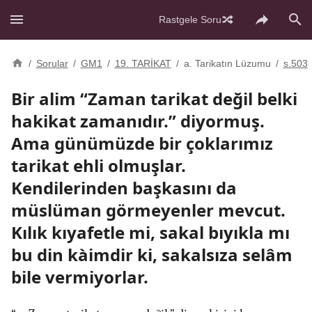
Rastgele Soru
/
Sorular
/
GM1
/
19. TARİKAT
/
a. Tarikatın Lüzumu
/
s.503
Bir alim “Zaman tarikat değil belki
hakikat zamanıdır.” diyormuş.
Ama günümüzde bir çoklarımız
tarikat ehli olmuşlar.
Kendilerinden başkasını da
müslüman görmeyenler mevcut.
Kılık kıyafetle mi, sakal bıyıkla mı
bu din kàimdir ki, sakalsıza selâm
bile vermiyorlar.