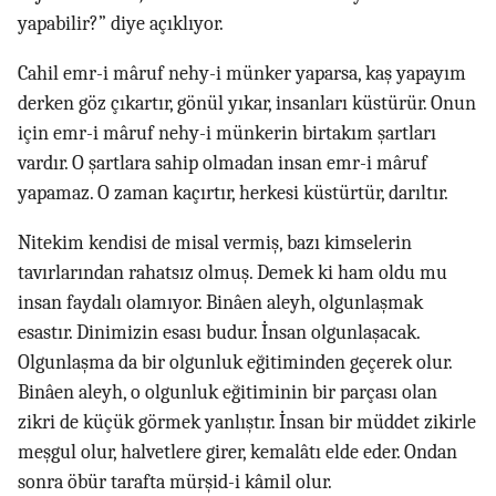
yapabilir?” diye açıklıyor.
Cahil emr-i mâruf nehy-i münker yaparsa, kaş yapayım
derken göz çıkartır, gönül yıkar, insanları küstürür. Onun
için emr-i mâruf nehy-i münkerin birtakım şartları
vardır. O şartlara sahip olmadan insan emr-i mâruf
yapamaz. O zaman kaçırtır, herkesi küstürtür, darıltır.
Nitekim kendisi de misal vermiş, bazı kimselerin
tavırlarından rahatsız olmuş. Demek ki ham oldu mu
insan faydalı olamıyor. Binâen aleyh, olgunlaşmak
esastır. Dinimizin esası budur. İnsan olgunlaşacak.
Olgunlaşma da bir olgunluk eğitiminden geçerek olur.
Binâen aleyh, o olgunluk eğitiminin bir parçası olan
zikri de küçük görmek yanlıştır. İnsan bir müddet zikirle
meşgul olur, halvetlere girer, kemalâtı elde eder. Ondan
sonra öbür tarafta mürşid-i kâmil olur.