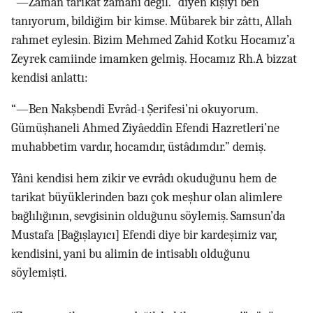
“—Zaman tarikat zamanı değil.” diyen kişiyi ben
tanıyorum, bildiğim bir kimse. Mübarek bir zâttı, Allah
rahmet eylesin. Bizim Mehmed Zahid Kotku Hocamız’a
Zeyrek camiinde imamken gelmiş. Hocamız Rh.A bizzat
kendisi anlattı:
“—Ben Nakşbendî Evrâd-ı Şerifesi’ni okuyorum.
Gümüşhaneli Ahmed Ziyâeddîn Efendi Hazretleri’ne
muhabbetim vardır, hocamdır, üstâdımdır.” demiş.
Yâni kendisi hem zikir ve evrâdı okuduğunu hem de
tarikat büyüklerinden bazı çok meşhur olan alimlere
bağlılığının, sevgisinin olduğunu söylemiş. Samsun’da
Mustafa [Bağışlayıcı] Efendi diye bir kardeşimiz var,
kendisini, yani bu alimin de intisablı olduğunu
söylemişti.