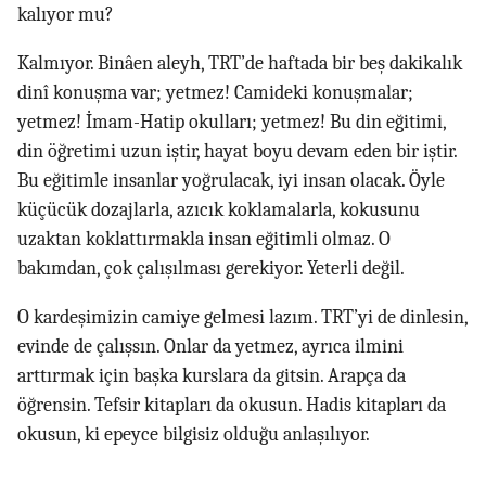
kalıyor mu?
Kalmıyor. Binâen aleyh, TRT’de haftada bir beş dakikalık
dinî konuşma var; yetmez! Camideki konuşmalar;
yetmez! İmam-Hatip okulları; yetmez! Bu din eğitimi,
din öğretimi uzun iştir, hayat boyu devam eden bir iştir.
Bu eğitimle insanlar yoğrulacak, iyi insan olacak. Öyle
küçücük dozajlarla, azıcık koklamalarla, kokusunu
uzaktan koklattırmakla insan eğitimli olmaz. O
bakımdan, çok çalışılması gerekiyor. Yeterli değil.
O kardeşimizin camiye gelmesi lazım. TRT’yi de dinlesin,
evinde de çalışsın. Onlar da yetmez, ayrıca ilmini
arttırmak için başka kurslara da gitsin. Arapça da
öğrensin. Tefsir kitapları da okusun. Hadis kitapları da
okusun, ki epeyce bilgisiz olduğu anlaşılıyor.