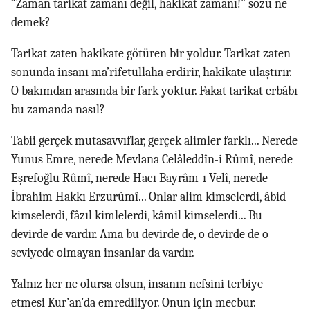
“Zaman tarikat zamanı değil, hakikat zamanı!” sözü ne
demek?
Tarikat zaten hakikate götüren bir yoldur. Tarikat zaten
sonunda insanı ma’rifetullaha erdirir, hakikate ulaştırır.
O bakımdan arasında bir fark yoktur. Fakat tarikat erbâbı
bu zamanda nasıl?
Tabii gerçek mutasavvıflar, gerçek alimler farklı... Nerede
Yunus Emre, nerede Mevlana Celâleddîn-i Rûmî, nerede
Eşrefoğlu Rûmî, nerede Hacı Bayrâm-ı Velî, nerede
İbrahim Hakkı Erzurûmî... Onlar alim kimselerdi, âbid
kimselerdi, fâzıl kimlelerdi, kâmil kimselerdi... Bu
devirde de vardır. Ama bu devirde de, o devirde de o
seviyede olmayan insanlar da vardır.
Yalnız her ne olursa olsun, insanın nefsini terbiye
etmesi Kur’an’da emrediliyor. Onun için mecbur.