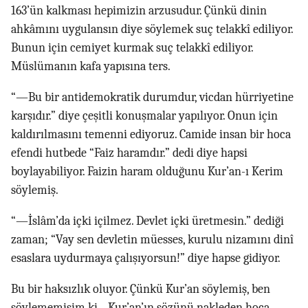
163’ün kalkması hepimizin arzusudur. Çünkü dinin
ahkâmını uygulansın diye söylemek suç telakkî ediliyor.
Bunun için cemiyet kurmak suç telakkî ediliyor.
Müslümanın kafa yapısına ters.
“—Bu bir antidemokratik durumdur, vicdan hürriyetine
karşıdır.” diye çeşitli konuşmalar yapılıyor. Onun için
kaldırılmasını temenni ediyoruz. Camide insan bir hoca
efendi hutbede “Faiz haramdır.” dedi diye hapsi
boylayabiliyor. Faizin haram olduğunu Kur’an-ı Kerim
söylemiş.
“—İslâm’da içki içilmez. Devlet içki üretmesin.” dediği
zaman; “Vay sen devletin müesses, kurulu nizamını dinî
esaslara uydurmaya çalışıyorsun!” diye hapse gidiyor.
Bu bir haksızlık oluyor. Çünkü Kur’an söylemiş, ben
söylememişim ki... Kur’an’ın sözünü nakleden hoca