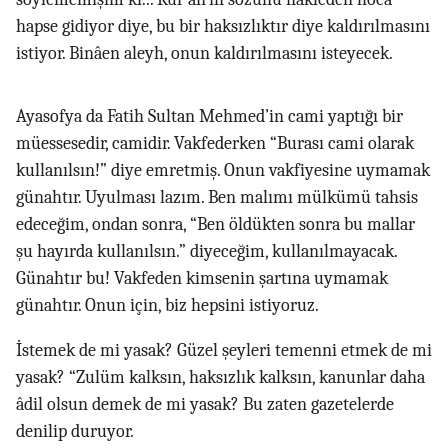
hapse gidiyor diye, bu bir haksızlıktır diye kaldırılmasını
istiyor. Binâen aleyh, onun kaldırılmasını isteyecek.
Ayasofya da Fatih Sultan Mehmed’in cami yaptığı bir
müessesedir, camidir. Vakfederken “Burası cami olarak
kullanılsın!” diye emretmiş. Onun vakfiyesine uymamak
günahtır. Uyulması lazım. Ben malımı mülkümü tahsis
edeceğim, ondan sonra, “Ben öldükten sonra bu mallar
şu hayırda kullanılsın.” diyeceğim, kullanılmayacak.
Günahtır bu! Vakfeden kimsenin şartına uymamak
günahtır. Onun için, biz hepsini istiyoruz.
İstemek de mi yasak? Güzel şeyleri temenni etmek de mi
yasak? “Zulüm kalksın, haksızlık kalksın, kanunlar daha
âdil olsun demek de mi yasak? Bu zaten gazetelerde
denilip duruyor.