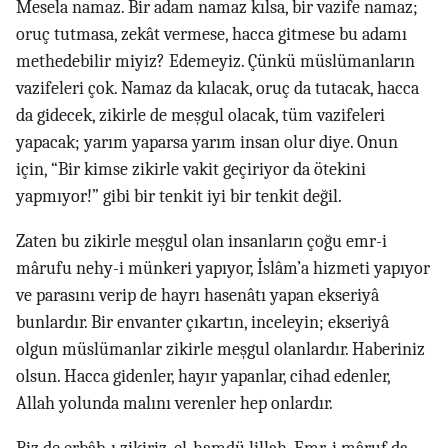
Mesela namaz. Bir adam namaz kılsa, bir vazife namaz;
oruç tutmasa, zekât vermese, hacca gitmese bu adamı
methedebilir miyiz? Edemeyiz. Çünkü müslümanların
vazifeleri çok. Namaz da kılacak, oruç da tutacak, hacca
da gidecek, zikirle de meşgul olacak, tüm vazifeleri
yapacak; yarım yaparsa yarım insan olur diye. Onun
için, “Bir kimse zikirle vakit geçiriyor da ötekini
yapmıyor!” gibi bir tenkit iyi bir tenkit değil.
Zaten bu zikirle meşgul olan insanların çoğu emr-i
mârufu nehy-i münkeri yapıyor, İslâm’a hizmeti yapıyor
ve parasını verip de hayrı hasenâtı yapan ekseriyâ
bunlardır. Bir envanter çıkartın, inceleyin; ekseriyâ
olgun müslümanlar zikirle meşgul olanlardır. Haberiniz
olsun. Hacca gidenler, hayır yapanlar, cihad edenler,
Allah yolunda malını verenler hep onlardır.