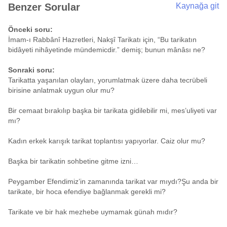
Benzer Sorular
Kaynağa git
Önceki soru:
İmam-ı Rabbânî Hazretleri, Nakşî Tarikatı için, “Bu tarikatın
bidâyeti nihâyetinde mündemicdir.” demiş; bunun mânâsı ne?
Sonraki soru:
Tarikatta yaşanılan olayları, yorumlatmak üzere daha tecrübeli
birisine anlatmak uygun olur mu?
Bir cemaat bırakılıp başka bir tarikata gidilebilir mi, mes’uliyeti var
mı?
Kadın erkek karışık tarikat toplantısı yapıyorlar. Caiz olur mu?
Başka bir tarikatin sohbetine gitme izni…
Peygamber Efendimiz’in zamanında tarikat var mıydı?Şu anda bir
tarikate, bir hoca efendiye bağlanmak gerekli mi?
Tarikate ve bir hak mezhebe uymamak günah mıdır?