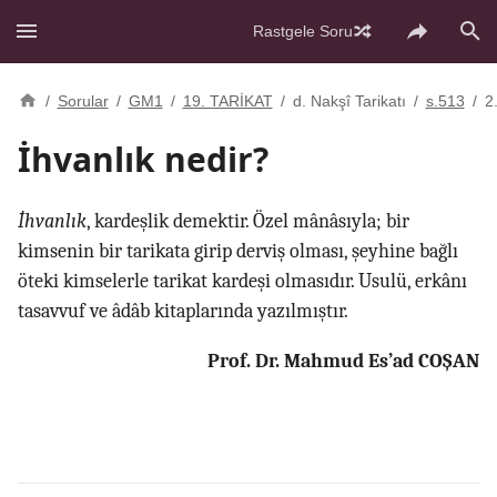
Rastgele Soru
/
Sorular
/
GM1
/
19. TARİKAT
/
d. Nakşî Tarikatı
/
s.513
/
2
İhvanlık nedir?
İhvanlık
, kardeşlik demektir. Özel mânâsıyla; bir
kimsenin bir tarikata girip derviş olması, şeyhine bağlı
öteki kimselerle tarikat kardeşi olmasıdır. Usulü, erkânı
tasavvuf ve âdâb kitaplarında yazılmıştır.
Prof. Dr. Mahmud Es’ad COŞAN