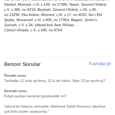
Hanbel,
Müsned
, c.IV, s.149, no:17385; Neseî,
Sünenü’l-Kübrâ
,
c.V, s.386, no:9216; Beyhakî,
Sünenü’l-Kübr
â, c.VII, s.90,
no:13296; Ebu Avâne,
Müsned
, c.III, s.17, no:4032; İbn-i Ebî
Şeybe,
Musannef
, c.IV, s.409, no:17954; Begavî,
Şerhü’s-
Sünneh
, c.V, s.34; Ukbetü’bnü Àmir RA’dan.
Câmiü’l-Ehàdis
, c.X, s.340, no:9764.
Benzer Sorular
Kaynağa git
Önceki soru:
Tarikatlar 12 kola ayrılmış, 12’si de haktır. Niye 12’ye ayrılmış?
Sonraki soru:
Evliyâ açıktan kerâmet gösterebilir mi?
Yalova’da falanca cemaatte, Mehmed Zahid Hocamız aleyhine
çok kötü sözler söylüyorlar.”