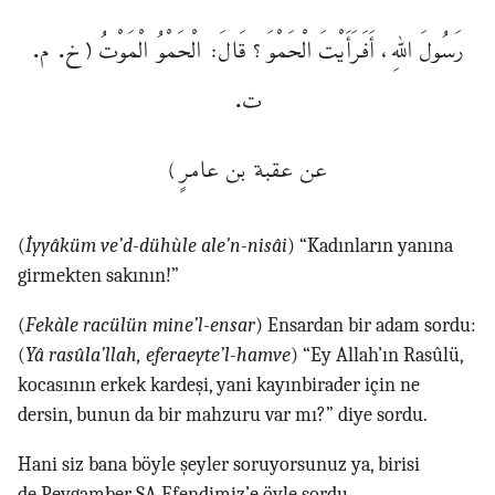
رَسُولَ اللهِ، أَفَرَأَيْتَ الْحَمْوَ؟ قَالَ: الْحَمْوُ الْمَوْتُ (خ. م.
ت.
عن عقبة بن عامرٍ)
(
İyyâküm ve’d-dühùle ale’n-nisâi
) “Kadınların yanına
girmekten sakının!”
(
Fekàle racülün mine’l-ensar
) Ensardan bir adam sordu:
(
Yâ rasûla’llah, eferaeyte’l-hamve
) “Ey Allah’ın Rasûlü,
kocasının erkek kardeşi, yani kayınbirader için ne
dersin, bunun da bir mahzuru var mı?” diye sordu.
Hani siz bana böyle şeyler soruyorsunuz ya, birisi
de Peygamber SA Efendimiz’e öyle sordu.