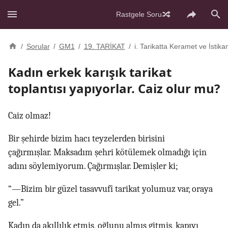
Rastgele Soru
/
Sorular
/
GM1
/
19. TARİKAT
/
i. Tarikatta Keramet ve İstik
Kadın erkek karışık tarikat
toplantısı yapıyorlar. Caiz olur mu?
Caiz olmaz!
Bir şehirde bizim hacı teyzelerden birisini
çağırmışlar. Maksadım şehri kötülemek olmadığı için
adını söylemiyorum. Çağırmışlar. Demişler ki;
“—Bizim bir güzel tasavvufî tarikat yolumuz var, oraya
gel.”
Kadın da akıllılık etmiş, oğlunu almış gitmiş, kapıyı