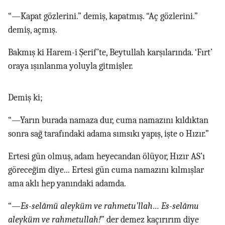
“—Kapat gözlerini.” demiş, kapatmış. “Aç gözlerini.”
demiş, açmış.
Bakmış ki Harem-i Şerif’te, Beytullah karşılarında. ‘Fırt’
oraya ışınlanma yoluyla gitmişler.
Demiş ki;
“—Yarın burada namaza dur, cuma namazını kıldıktan
sonra sağ tarafındaki adama sımsıkı yapış, işte o Hızır.”
Ertesi gün olmuş, adam heyecandan ölüyor, Hızır AS’ı
göreceğim diye... Ertesi gün cuma namazını kılmışlar
ama aklı hep yanındaki adamda.
“—
Es-selâmü aleyküm ve rahmetu’llah… Es-selâmu
aleyküm ve rahmetullah!
” der demez kaçırırım diye