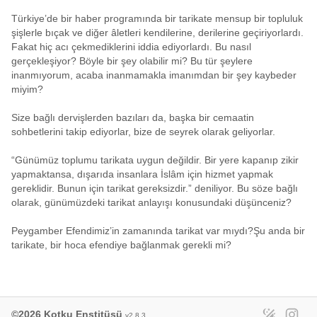
Türkiye’de bir haber programında bir tarikate mensup bir topluluk
şişlerle bıçak ve diğer âletleri kendilerine, derilerine geçiriyorlardı.
Fakat hiç acı çekmediklerini iddia ediyorlardı. Bu nasıl
gerçekleşiyor? Böyle bir şey olabilir mi? Bu tür şeylere
inanmıyorum, acaba inanmamakla imanımdan bir şey kaybeder
miyim?
Size bağlı dervişlerden bazıları da, başka bir cemaatin
sohbetlerini takip ediyorlar, bize de seyrek olarak geliyorlar.
“Günümüz toplumu tarikata uygun değildir. Bir yere kapanıp zikir
yapmaktansa, dışarıda insanlara İslâm için hizmet yapmak
gereklidir. Bunun için tarikat gereksizdir.” deniliyor. Bu söze bağlı
olarak, günümüzdeki tarikat anlayışı konusundaki düşünceniz?
Peygamber Efendimiz’in zamanında tarikat var mıydı?Şu anda bir
tarikate, bir hoca efendiye bağlanmak gerekli mi?
©2026 Kotku Enstitüsü
v2.8.3