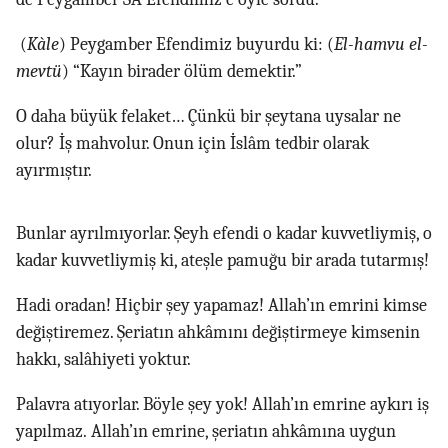
(
Kàle
) Peygamber Efendimiz buyurdu ki: (
El-hamvu el-
mevtü
) “Kayın birader ölüm demektir.”
O daha büyük felaket… Çünkü bir şeytana uysalar ne
olur? İş mahvolur. Onun için İslâm tedbir olarak
ayırmıştır.
Bunlar ayrılmıyorlar. Şeyh efendi o kadar kuvvetliymiş, o
kadar kuvvetliymiş ki, ateşle pamuğu bir arada tutarmış!
Hadi oradan! Hiçbir şey yapamaz! Allah’ın emrini kimse
değiştiremez. Şeriatın ahkâmını değiştirmeye kimsenin
hakkı, salâhiyeti yoktur.
Palavra atıyorlar. Böyle şey yok! Allah’ın emrine aykırı iş
yapılmaz. Allah’ın emrine, şeriatın ahkâmına uygun