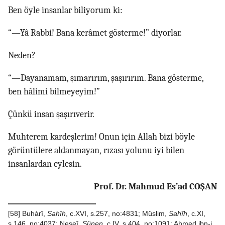
Ben öyle insanlar biliyorum ki:
“—Yâ Rabbi! Bana kerâmet gösterme!” diyorlar.
Neden?
“—Dayanamam, şımarırım, şaşırırım. Bana gösterme,
ben hâlimi bilmeyeyim!”
Çünkü insan şaşırıverir.
Muhterem kardeşlerim! Onun için Allah bizi böyle
görüntülere aldanmayan, rızası yolunu iyi bilen
insanlardan eylesin.
Prof. Dr. Mahmud Es’ad COŞAN
[58]
Buhàrî,
Sahîh
, c.XVI, s.257, no:4831; Müslim,
Sahîh
, c.XI,
s.146, no:4037; Neseî,
Sünen
, c.IV, s.404, no:1091; Ahmed ibn-i