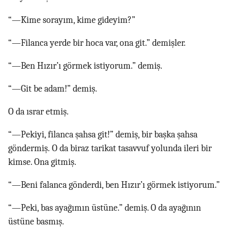
“—Kime sorayım, kime gideyim?”
“—Filanca yerde bir hoca var, ona git.” demişler.
“—Ben Hızır’ı görmek istiyorum.” demiş.
“—Git be adam!” demiş.
O da ısrar etmiş.
“—Pekiyi, filanca şahsa git!” demiş, bir başka şahsa
göndermiş. O da biraz tarikat tasavvuf yolunda ileri bir
kimse. Ona gitmiş.
“—Beni falanca gönderdi, ben Hızır’ı görmek istiyorum.”
“—Peki, bas ayağımın üstüne.” demiş. O da ayağının
üstüne basmış.