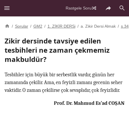
Rastgele Soru
/
Sorular
/
GM2
/
1. ZİKİR DERSi
/
a. Zikir Dersi Almak
/
s.34
Zikir dersinde tavsiye edilen
tesbihleri ne zaman çekmemiz
makbuldür?
Tesbihler için büyük bir serbestlik vardır, günün her
zamanında çekilir. Ama, en feyizli zamanı gecenin seher
vaktidir. O zaman çekilirse çok sevaplıdır, çok feyizlidir.
Prof. Dr. Mahmud Es’ad COŞAN