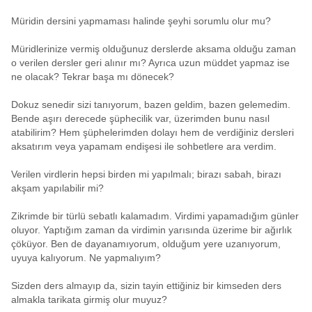
Müridin dersini yapmaması halinde şeyhi sorumlu olur mu?
Müridlerinize vermiş olduğunuz derslerde aksama olduğu zaman
o verilen dersler geri alınır mı? Ayrıca uzun müddet yapmaz ise
ne olacak? Tekrar başa mı dönecek?
Dokuz senedir sizi tanıyorum, bazen geldim, bazen gelemedim.
Bende aşırı derecede şüphecilik var, üzerimden bunu nasıl
atabilirim? Hem şüphelerimden dolayı hem de verdiğiniz dersleri
aksatırım veya yapamam endişesi ile sohbetlere ara verdim.
Verilen virdlerin hepsi birden mi yapılmalı; birazı sabah, birazı
akşam yapılabilir mi?
Zikrimde bir türlü sebatlı kalamadım. Virdimi yapamadığım günler
oluyor. Yaptığım zaman da virdimin yarısında üzerime bir ağırlık
çöküyor. Ben de dayanamıyorum, olduğum yere uzanıyorum,
uyuya kalıyorum. Ne yapmalıyım?
Sizden ders almayıp da, sizin tayin ettiğiniz bir kimseden ders
almakla tarikata girmiş olur muyuz?