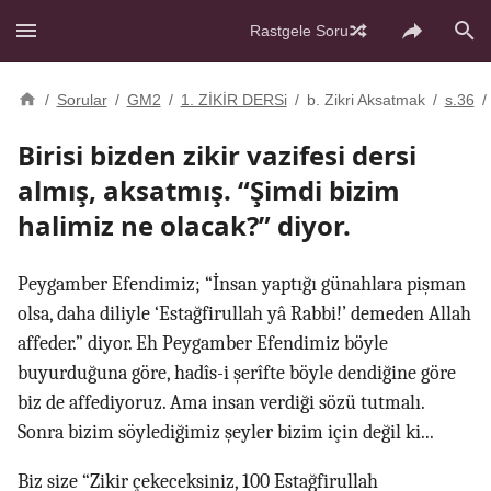
Rastgele Soru
/
Sorular
/
GM2
/
1. ZİKİR DERSi
/
b. Zikri Aksatmak
/
s.36
/
Birisi bizden zikir vazifesi dersi
almış, aksatmış. “Şimdi bizim
halimiz ne olacak?” diyor.
Peygamber Efendimiz; “İnsan yaptığı günahlara pişman
olsa, daha diliyle ‘Estağfirullah yâ Rabbi!’ demeden Allah
affeder.” diyor. Eh Peygamber Efendimiz böyle
buyurduğuna göre, hadîs-i şerîfte böyle dendiğine göre
biz de affediyoruz. Ama insan verdiği sözü tutmalı.
Sonra bizim söylediğimiz şeyler bizim için değil ki...
Biz size “Zikir çekeceksiniz, 100 Estağfirullah