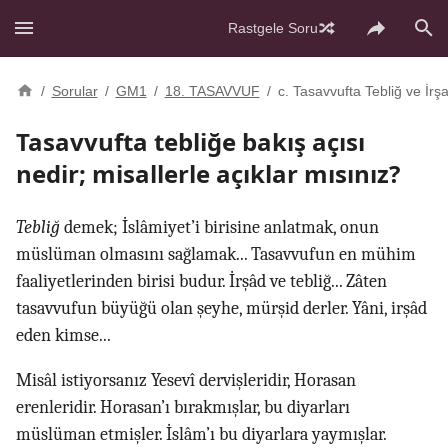
Rastgele Soru
/
Sorular
/
GM1
/
18. TASAVVUF
/
c. Tasavvufta Tebliğ ve İrş
Tasavvufta tebliğe bakış açısı
nedir; misallerle açıklar mısınız?
Tebliğ
demek; İslâmiyet’i birisine anlatmak, onun
müslüman olmasını sağlamak... Tasavvufun en mühim
faaliyetlerinden birisi budur. İrşâd ve tebliğ... Zâten
tasavvufun büyüğü olan şeyhe, mürşid derler. Yâni, irşâd
eden kimse...
Misâl istiyorsanız Yesevî dervişleridir, Horasan
erenleridir. Horasan’ı bırakmışlar, bu diyarları
müslüman etmişler. İslâm’ı bu diyarlara yaymışlar.