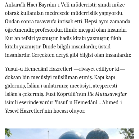
Ankara’lı Hacı Bayrâm-ı Velî müderristi; şimdi müze
olarak kullanılan medresede müderrislik yapıyordu.
Ondan sonra tasavvufa intisab etti. Hepsi aynı zamanda
öğretmendir, profesördür, ilimle meşgul olan insandır.
Kur’an tefsiri yazmıştır, hadis kitabı yazmıştır, fıkıh
kitabı yazmıştır. Dinde bilgili insanlardır, üstad
insanlardır. Gerçekten deryâ gibi bilgisi olan insanlardır.
Yusuf-u Hemedânî Hazretleri —rivâyet ediliyor ki—
doksan bin mecûsîyi müslüman etmiş. Kapı kapı
gidermiş, İslâm’ı anlatırmış; mecûsîyi, ateşperesti
İslâm’a çekermiş. Fuat Köprülü’nün
İlk Mutasavvıflar
isimli eserinde vardır Yusuf-u Hemedânî... Ahmed-i
Yesevî Hazretleri’nin hocası oluyor.