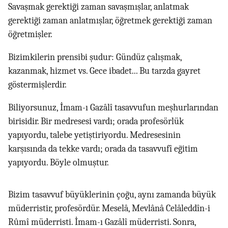
Savaşmak gerektiği zaman savaşmışlar, anlatmak
gerektiği zaman anlatmışlar, öğretmek gerektiği zaman
öğretmişler.
Bizimkilerin prensibi şudur: Gündüz çalışmak,
kazanmak, hizmet vs. Gece ibadet... Bu tarzda gayret
göstermişlerdir.
Biliyorsunuz, İmam-ı Gazâlî tasavvufun meşhurlarından
birisidir. Bir medresesi vardı; orada profesörlük
yapıyordu, talebe yetiştiriyordu. Medresesinin
karşısında da tekke vardı; orada da tasavvufî eğitim
yapıyordu. Böyle olmuştur.
Bizim tasavvuf büyüklerinin çoğu, aynı zamanda büyük
müderristir, profesördür. Meselâ, Mevlânâ Celâleddîn-i
Rûmî müderristi. İmam-ı Gazâlî müderristi. Sonra,