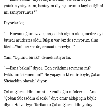
yatakta yatıyorum, hastayım diye şuurumu kaybettiğimi
mi sanıyorsunuz?”
Diyorlar ki;
“—Hocam oğlunuz var, maşaallah olgun oldu, medreseyi
bitirdi müderris oldu. Bilgisi var biz de seviyoruz, alim
fâzıl…Yâni herkes de, cemaat de seviyor.”
Yâni, “Oğlunu bırak!” demek istiyorlar.
“—Bana bakın!” diyor. “Ben evlâdımı sevmem mi?
Evlâdımı istemem mi? Ne yapayım ki emir böyle, Çoban
Şücâaddin olacak.” diyor.
Çoban Şücaaddin ümmî… Kendi oğlu müderris… Ama
“Çoban Şücaaddin olacak!” diye emir aldığı için böyle
diyor. Halvetiyye Tarikatı o Çoban Şücaaddin yoluyla