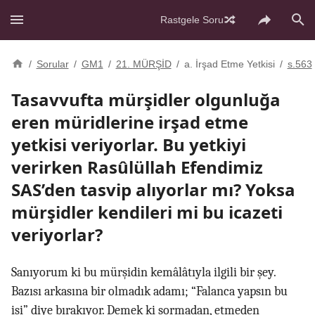
Rastgele Soru
/
Sorular
/
GM1
/
21. MÜRŞİD
/
a. İrşad Etme Yetkisi
/
s.563
Tasavvufta mürşidler olgunluğa
eren müridlerine irşad etme
yetkisi veriyorlar. Bu yetkiyi
verirken Rasûlüllah Efendimiz
SAS’den tasvip alıyorlar mı? Yoksa
mürşidler kendileri mi bu icazeti
veriyorlar?
Sanıyorum ki bu mürşidin kemâlâtıyla ilgili bir şey.
Bazısı arkasına bir olmadık adamı; “Falanca yapsın bu
işi” diye bırakıyor. Demek ki sormadan, etmeden