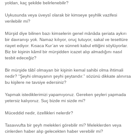
yoldan, kaç şekilde belirlenebilir?
Uykusunda veya üveysî olarak bir kimseye şeyhlik vazifesi
verilebilir mi?
Mürşid diye bilinen bazı kimselerin genel mânâda şeriata aykırı
bir davranışı yok. Namaz kılıyor, oruç tutuyor, sakal ve tesettüre
riayet ediyor. Kısaca Kur’an ve sünneti kabul ettiğini söylüyorlar.
Biz bir kişinin kâmil bir mürşidden icazet alıp almadığını nasıl
tesbit edeceğiz?
Bir mürşide tâbî olmayan bir kişinin kemal sahibi olma ihtimali
nedir? “Şeyhi olmayanın şeyhi şeytandır.” sözünü dikkate alınırsa
bu kişilere ne tavsiye edersiniz?
Yapmak istediklerimizi yapamıyoruz. Gereken şeyleri yapmada
yetersiz kalıyoruz. Suç bizde mi sizde mi?
Müceddid nedir, özellikleri nelerdir?
Tasavvufta bir şeyh melekleri görebilir mi? Meleklerden veya
cinlerden haber alıp gelecekten haber verebilir mi?