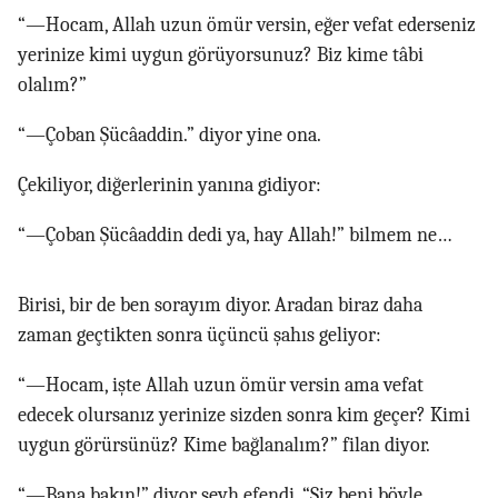
“—Hocam, Allah uzun ömür versin, eğer vefat ederseniz
yerinize kimi uygun görüyorsunuz? Biz kime tâbi
olalım?”
“—Çoban Şücâaddin.” diyor yine ona.
Çekiliyor, diğerlerinin yanına gidiyor:
“—Çoban Şücâaddin dedi ya, hay Allah!” bilmem ne…
Birisi, bir de ben sorayım diyor. Aradan biraz daha
zaman geçtikten sonra üçüncü şahıs geliyor:
“—Hocam, işte Allah uzun ömür versin ama vefat
edecek olursanız yerinize sizden sonra kim geçer? Kimi
uygun görürsünüz? Kime bağlanalım?” filan diyor.
“—Bana bakın!” diyor şeyh efendi, “Siz beni böyle