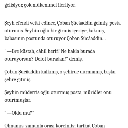
gelişiyor, çok mükemmel ilerliyor.
Şeyh efendi vefat edince, Çoban Şücâaddin gelmiş, posta
oturmuş. Şeyhin oğlu bir girmiş içeriye, bakmış,
babasının postunda oturuyor Çoban Şücâaddin...
“—Bre küstah, câhil herif! Ne hakla burada
oturuyorsun? Defol buradan!” demiş.
Çoban Şücâaddin kalkmış, o şehirde durmamış, başka
şehre gitmiş.
Şeyhin müderris oğlu oturmuş posta, müridler onu
oturtmuşlar.
“—Oldu mu?”
Olmamış, zamanla orası körelmiş; tarikat Çoban