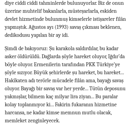
diye ciddi ciddi tahminlerde bulunuyorlar. Biz de onun
üzerine muhtelif bakanlarla, müsteşarlarla, eskiden
devlet hizmetinde bulunmuş kimselerle istişareler filân
yapmıştık. Ağustos ayı (1993) savaş çıkması beklenen,
dedikodusu yapılan bir ay idi.
Şimdi de bakıyoruz: Şu karakola saldırdılar, bu kadar
asker öldürüldü. Dağlarda şöyle hareket oluyor, Iğdır’da
böyle oluyor. Ermenilerin tarafından PKK Türkiye’ye
şöyle sızıyor. Büyük şehirlerde şu hareket, bu hareket...
Hakîkaten adı terörle mücadele filân ama, bayağı savaş
oluyor. Bayağı bir savaş var her yerde... Tütün deposunu
yakmışlar, bilmem kaç milyar lira ziyan... Bu paralar
kolay toplanmıyor ki... Fakirin fukaranın hizmetine
harcansa, ne kadar kimse memnun mutlu olacak,
memleket zenginleyecek.