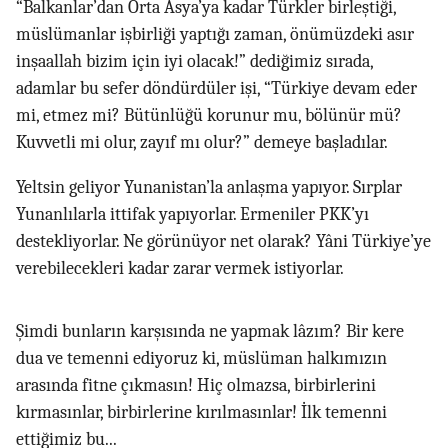
“Balkanlar’dan Orta Asya’ya kadar Türkler birleştiği,
müslümanlar işbirliği yaptığı zaman, önümüzdeki asır
inşaallah bizim için iyi olacak!” dediğimiz sırada,
adamlar bu sefer döndürdüler işi, “Türkiye devam eder
mi, etmez mi? Bütünlüğü korunur mu, bölünür mü?
Kuvvetli mi olur, zayıf mı olur?” demeye başladılar.
Yeltsin geliyor Yunanistan’la anlaşma yapıyor. Sırplar
Yunanlılarla ittifak yapıyorlar. Ermeniler PKK’yı
destekliyorlar. Ne görünüyor net olarak? Yâni Türkiye’ye
verebilecekleri kadar zarar vermek istiyorlar.
Şimdi bunların karşısında ne yapmak lâzım? Bir kere
dua ve temenni ediyoruz ki, müslüman halkımızın
arasında fitne çıkmasın! Hiç olmazsa, birbirlerini
kırmasınlar, birbirlerine kırılmasınlar! İlk temenni
ettiğimiz bu...