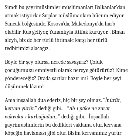
Şimdi bu gayrimüslimler müslümanları Balkanlar’dan
atmak istiyorlar. Sırplar müslümanlara hücum ediyor.
Sancak bölgesinde, Kosova’da, Makedonya’da harb
olabilir. Rus geliyor, Yunanlıyla ittifak kuruyor... Binân
aleyh, biz de her türlü ihtimale karşı her türlü
tedbirimizi alacağız.
Böyle bir şey olursa, nerede savaşırız? Çoluk
çocuğumuzu emniyetli olarak nereye götürürüz? Kime
göndereceğiz? Orada şartlar hazır mı? Böyle her şeyi
düşünmek lâzım!
Ama inşaallah dua ederiz, hiç bir şey olmaz. “
İt ürür,
kervan yürür.
” dediği gibi... “
Ab-ı pâke ne zarar
vakvaka-i kurbağadan...
” dediği gibi... İnşaallah
gayrimüslimlerin bu dedikleri vaklama olur, kervana
köpeğin havlaması gibi olur. Bizim kervanımız yürür