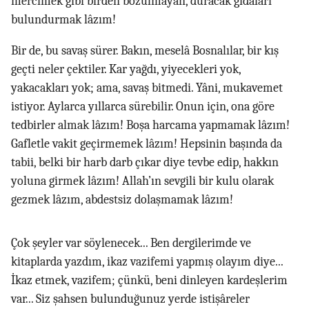
mercimek gibi birden bozulmayan, duracak gıdaları
bulundurmak lâzım!
Bir de, bu savaş sürer. Bakın, meselâ Bosnalılar, bir kış
geçti neler çektiler. Kar yağdı, yiyecekleri yok,
yakacakları yok; ama, savaş bitmedi. Yâni, mukavemet
istiyor. Aylarca yıllarca sürebilir. Onun için, ona göre
tedbirler almak lâzım! Boşa harcama yapmamak lâzım!
Gafletle vakit geçirmemek lâzım! Hepsinin başında da
tabii, belki bir harb darb çıkar diye tevbe edip, hakkın
yoluna girmek lâzım! Allah’ın sevgili bir kulu olarak
gezmek lâzım, abdestsiz dolaşmamak lâzım!
Çok şeyler var söylenecek... Ben dergilerimde ve
kitaplarda yazdım, ikaz vazifemi yapmış olayım diye...
İkaz etmek, vazifem; çünkü, beni dinleyen kardeşlerim
var... Siz şahsen bulunduğunuz yerde istişâreler