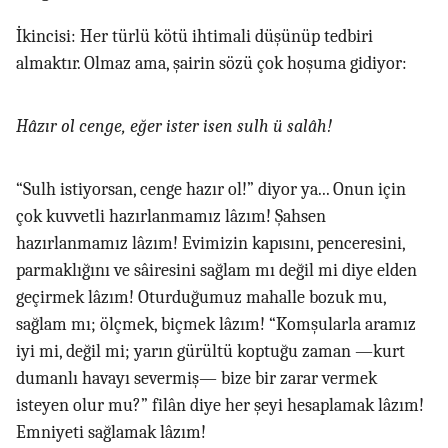
İkincisi: Her türlü kötü ihtimali düşünüp tedbiri
almaktır. Olmaz ama, şairin sözü çok hoşuma gidiyor:
Hâzır ol cenge, eğer ister isen sulh ü salâh!
“Sulh istiyorsan, cenge hazır ol!” diyor ya... Onun için
çok kuvvetli hazırlanmamız lâzım! Şahsen
hazırlanmamız lâzım! Evimizin kapısını, penceresini,
parmaklığını ve sâiresini sağlam mı değil mi diye elden
geçirmek lâzım! Oturduğumuz mahalle bozuk mu,
sağlam mı; ölçmek, biçmek lâzım! “Komşularla aramız
iyi mi, değil mi; yarın gürültü koptuğu zaman —kurt
dumanlı havayı severmiş— bize bir zarar vermek
isteyen olur mu?” filân diye her şeyi hesaplamak lâzım!
Emniyeti sağlamak lâzım!