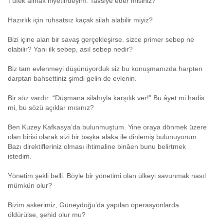
Tüfek almak niyetindeyim. Tavsiye eder misiniz?
Hazırlık için ruhsatsız kaçak silah alabilir miyiz?
Bizi içine alan bir savaş gerçekleşirse. sizce primer sebep ne
olabilir? Yani ilk sebep, asıl sebep nedir?
Biz tam evlenmeyi düşünüyorduk siz bu konuşmanızda harpten
darptan bahsettiniz şimdi gelin de evlenin.
Bir söz vardır: “Düşmana silahıyla karşılık ver!” Bu âyet mi hadis
mi, bu sözü açıklar mısınız?
Ben Kuzey Kafkasya’da bulunmuştum. Yine oraya dönmek üzere
olan birisi olarak sizi bir başka alaka ile dinlemiş bulunuyorum.
Bazı direktifleriniz olması ihtimaline binâen bunu belirtmek
istedim.
Yönetim şekli belli. Böyle bir yönetimi olan ülkeyi savunmak nasıl
mümkün olur?
Bizim askerimiz, Güneydoğu’da yapılan operasyonlarda
öldürülse, şehid olur mu?