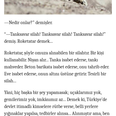
—Nedir onlar?” demişler.
“—Tanksavar silah! Tanksavar silah! Tanksavar silah!”
demiş. Roketatar demek...
Roketatar, şöyle omuza alınabilen bir silahtır. Bir kişi
kullanabilir. Nişan alır... Tanka isabet ederse, tankı
mahveder. Beton barikata isabet ederse, onu tahrib eder.
Eve isabet ederse, onun altını üstüne getirir. Tesirli bir
silah...
Yâni, hiç başka bir şey yapamasak; uçaklarımız yok,
gemilerimiz yok, imkânımız az... Demek ki, Türkiye’de
devlet itimadlı kimselere rütbe verse, belli yerlere
yığınaklar yapılsa, tedbirler alınsa... Alınmıştır ama, ben