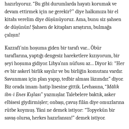
hazırlıyoruz. “Bu gibi durumlarda hayatı korumak ve
devam ettirmek için ne gerekir?” diye halkımıza bir el
kitabı verelim diye düşünüyoruz. Ama, bunu siz şahsen
de düşünün! Şahsen de kitapları araştırın, bulmağa
çalışın!
Kazzafi’nin hoşuma giden bir tarafı var... Öbür
taraflarına, yaptığı dengesiz hareketlere kızıyorum, bir
şeyi hoşuma gidiyor. Libya’nın nüfusu az... Diyor ki: “Her
ev bir askerî birlik sayılır ve bu birliğin komutanı vardır.
Savunması için plan yapıp, tedbir alması lâzımdır.” diyor.
Biz orada imam-hatip lisesine gittik. Levhasına, “
Mâlik
ibn-i Enes Kışlası
” yazmışlar. Talebelere baktık, asker
elbisesi giydirmişler; onbaşı, çavuş filân diye omuzlarına
rütbe koymuş. Yâni ne demek istiyor: “Topyekün bir
savaş olursa, herkes hazırlansın!” demek istiyor.