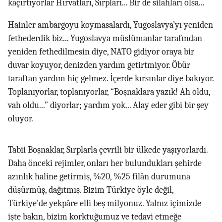
kaçırtıyorlar Hırvatları, Sırpları... Bir de silahları olsa...
Hainler ambargoyu koymasalardı, Yugoslavya’yı yeniden
fethederdik biz... Yugoslavya müslümanlar tarafından
yeniden fethedilmesin diye, NATO gidiyor oraya bir
duvar koyuyor, denizden yardım getirtmiyor. Öbür
taraftan yardım hiç gelmez. İçerde kırsınlar diye bakıyor.
Toplanıyorlar, toplanıyorlar, “Boşnaklara yazık! Ah oldu,
vah oldu...” diyorlar; yardım yok... Alay eder gibi bir şey
oluyor.
Tabii Boşnaklar, Sırplarla çevrili bir ülkede yaşıyorlardı.
Daha önceki rejimler, onları her bulundukları şehirde
azınlık haline getirmiş, %20, %25 filân durumuna
düşürmüş, dağıtmış. Bizim Türkiye öyle değil,
Türkiye’de yekpâre elli beş milyonuz. Yalnız içimizde
işte bakın, bizim korktuğumuz ve tedavi etmeğe