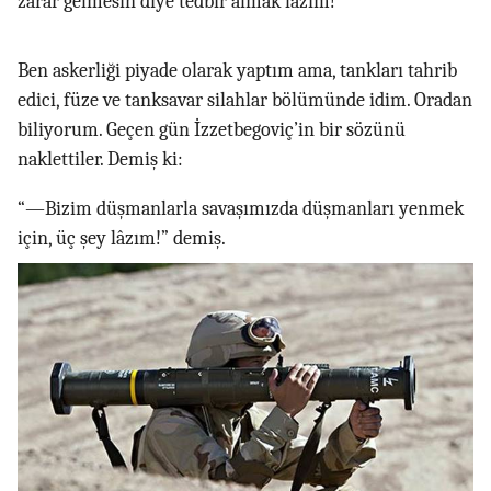
zarar gelmesin diye tedbir almak lâzım!
Ben askerliği piyade olarak yaptım ama, tankları tahrib
edici, füze ve tanksavar silahlar bölümünde idim. Oradan
biliyorum. Geçen gün İzzetbegoviç’in bir sözünü
naklettiler. Demiş ki:
“—Bizim düşmanlarla savaşımızda düşmanları yenmek
için, üç şey lâzım!” demiş.