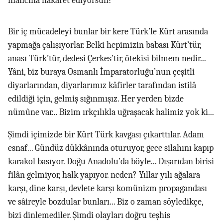
inancına hakaret ediyorsun?
Bir iç mücadeleyi bunlar bir kere Türk’le Kürt arasında
yapmağa çalışıyorlar. Belki hepimizin babası Kürt’tür,
anası Türk’tür, dedesi Çerkes’tir, ötekisi bilmem nedir...
Yâni, biz buraya Osmanlı İmparatorluğu’nun çeşitli
diyarlarından, diyarlarımız kâfirler tarafından istilâ
edildiği için, gelmiş sığınmışız. Her yerden bizde
nümûne var... Bizim ırkçılıkla uğraşacak halimiz yok ki...
Şimdi içimizde bir Kürt Türk kavgası çıkarttılar. Adam
esnaf... Gündüz dükkânında oturuyor, gece silahını kapıp
karakol basıyor. Doğu Anadolu’da böyle... Dışarıdan birisi
filân gelmiyor, halk yapıyor. neden? Yıllar yılı ağalara
karşı, dine karşı, devlete karşı komünizm propagandası
ve sâireyle bozdular bunları... Biz o zaman söyledikçe,
bizi dinlemediler. Şimdi olayları doğru teşhis