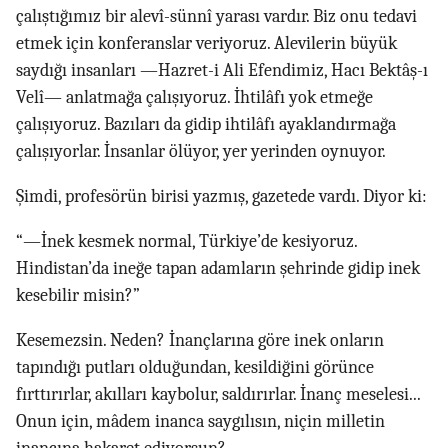
çalıştığımız bir alevî-sünnî yarası vardır. Biz onu tedavi
etmek için konferanslar veriyoruz. Alevilerin büyük
saydığı insanları —Hazret-i Ali Efendimiz, Hacı Bektâş-ı
Velî— anlatmağa çalışıyoruz. İhtilâfı yok etmeğe
çalışıyoruz. Bazıları da gidip ihtilâfı ayaklandırmağa
çalışıyorlar. İnsanlar ölüyor, yer yerinden oynuyor.
Şimdi, profesörün birisi yazmış, gazetede vardı. Diyor ki:
“—İnek kesmek normal, Türkiye’de kesiyoruz.
Hindistan’da ineğe tapan adamların şehrinde gidip inek
kesebilir misin?”
Kesemezsin. Neden? İnançlarına göre inek onların
tapındığı putları olduğundan, kesildiğini görünce
fırttırırlar, akılları kaybolur, saldırırlar. İnanç meselesi...
Onun için, mâdem inanca saygılısın, niçin milletin