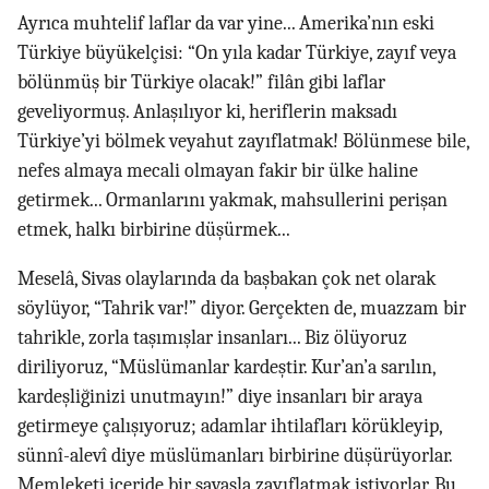
Ayrıca muhtelif laflar da var yine... Amerika’nın eski
Türkiye büyükelçisi: “On yıla kadar Türkiye, zayıf veya
bölünmüş bir Türkiye olacak!” filân gibi laflar
geveliyormuş. Anlaşılıyor ki, heriflerin maksadı
Türkiye’yi bölmek veyahut zayıflatmak! Bölünmese bile,
nefes almaya mecali olmayan fakir bir ülke haline
getirmek... Ormanlarını yakmak, mahsullerini perişan
etmek, halkı birbirine düşürmek...
Meselâ, Sivas olaylarında da başbakan çok net olarak
söylüyor, “Tahrik var!” diyor. Gerçekten de, muazzam bir
tahrikle, zorla taşımışlar insanları... Biz ölüyoruz
diriliyoruz, “Müslümanlar kardeştir. Kur’an’a sarılın,
kardeşliğinizi unutmayın!” diye insanları bir araya
getirmeye çalışıyoruz; adamlar ihtilafları körükleyip,
sünnî-alevî diye müslümanları birbirine düşürüyorlar.
Memleketi içeride bir savaşla zayıflatmak istiyorlar. Bu