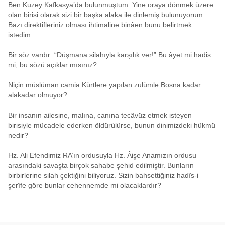
Ben Kuzey Kafkasya’da bulunmuştum. Yine oraya dönmek üzere
olan birisi olarak sizi bir başka alaka ile dinlemiş bulunuyorum.
Bazı direktifleriniz olması ihtimaline binâen bunu belirtmek
istedim.
Bir söz vardır: “Düşmana silahıyla karşılık ver!” Bu âyet mi hadis
mi, bu sözü açıklar mısınız?
Niçin müslüman camia Kürtlere yapılan zulümle Bosna kadar
alakadar olmuyor?
Bir insanın ailesine, malına, canına tecâvüz etmek isteyen
birisiyle mücadele ederken öldürülürse, bunun dinimizdeki hükmü
nedir?
Hz. Ali Efendimiz RA’ın ordusuyla Hz. Âişe Anamızın ordusu
arasındaki savaşta birçok sahabe şehid edilmiştir. Bunların
birbirlerine silah çektiğini biliyoruz. Sizin bahsettiğiniz hadîs-i
şerîfe göre bunlar cehennemde mi olacaklardır?