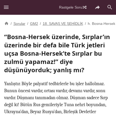
Rastgele Soru
/
Sorular
/
GM2
/
18. SAVAŞ VE ŞEHİDLİK
/
h. Bosna-Hersek
“Bosna-Hersek üzerinde, Sırplar’ın
üzerinde bir defa bile Türk jetleri
uçsa Bosna-Hersek’te Sırplar bu
zulmü yapamaz!” diye
düşünüyorduk; yanlış mı?
Yanlıştır. Böyle palyatif tedbirlerle bu işler hallolmaz.
Bunun öncesi vardır, ortası vardır, devamı vardır, sonu
vardır. Düşmanı tanımadan olmaz. Düşman sadece Sırp
değil ki! Bütün Rus gemileriyle Tuna nehri boyundan,
Ukrayna’dan, Beyaz Rusya’dan, Birleşik Devletler