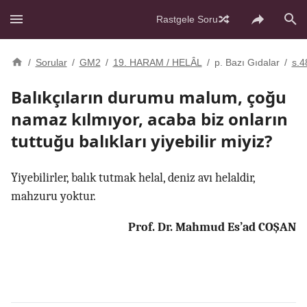
Rastgele Soru
/
Sorular
/
GM2
/
19. HARAM / HELÂL
/
p. Bazı Gıdalar
/
s.4
Balıkçıların durumu malum, çoğu
namaz kılmıyor, acaba biz onların
tuttuğu balıkları yiyebilir miyiz?
Yiyebilirler, balık tutmak helal, deniz avı helaldir,
mahzuru yoktur.
Prof. Dr. Mahmud Es’ad COŞAN