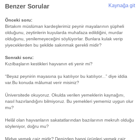
Benzer Sorular
Kaynağa git
Önceki soru:
Birtakım müslüman kardeşlerimiz peynir mayalarının şüpheli
olduğunu, zeytinlerin kuyularda muhafaza edildiğini, murdar
olduğunu, yenilemeyeceğini söylüyorlar. Bunlara kulak verip
yiyeceklerden bu şekilde sakınmak gerekli midir?
Sonraki soru:
Kızılbaşların kestikleri hayvanın eti yenir mi?
“Beyaz peynirin mayasına şu katılıyor bu katılıyor...” diye iddia
var.Bu konuda mâlumat verir misiniz?
Üniversitede okuyoruz. Okulda verilen yemeklerin kaynağını,
nasıl hazırlandığını bilmiyoruz. Bu yemekleri yememiz uygun olur
mu?
Helâl olan hayvanların sakatatlarından bazılarının mekruh olduğu
söyleniyor, doğru mu?
Midye yemek caiz midir? Denizden hangi ürünleri yemek caiz