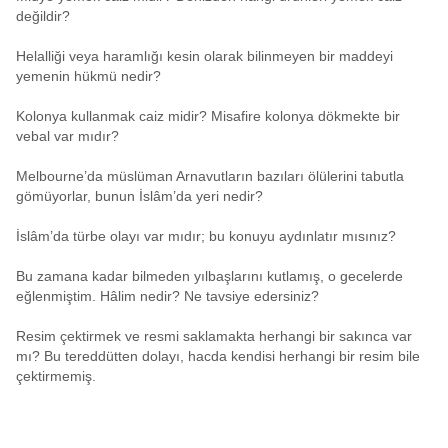
değildir?
Helalliği veya haramlığı kesin olarak bilinmeyen bir maddeyi
yemenin hükmü nedir?
Kolonya kullanmak caiz midir? Misafire kolonya dökmekte bir
vebal var mıdır?
Melbourne’da müslüman Arnavutların bazıları ölülerini tabutla
gömüyorlar, bunun İslâm’da yeri nedir?
İslâm’da türbe olayı var mıdır; bu konuyu aydınlatır mısınız?
Bu zamana kadar bilmeden yılbaşlarını kutlamış, o gecelerde
eğlenmiştim. Hâlim nedir? Ne tavsiye edersiniz?
Resim çektirmek ve resmi saklamakta herhangi bir sakınca var
mı? Bu tereddütten dolayı, hacda kendisi herhangi bir resim bile
çektirmemiş.