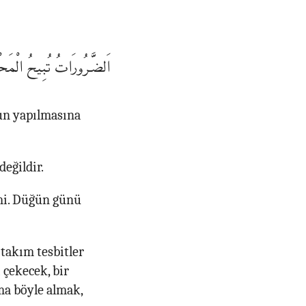
اَلضَّرُورَاتُ تُبِيحُ الْمَح
nun yapılmasına
eğildir.
mi. Düğün günü
 takım tesbitler
 çekecek, bir
ma böyle almak,