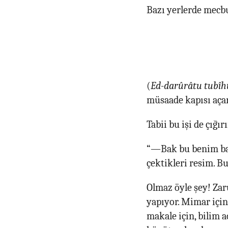
Bazı yerlerde mecbu
(
Ed-darûrâtu tubîh
müsaade kapısı açar.
Tabii bu işi de çığı
“—Bak bu benim ba
çektikleri resim. 
Olmaz öyle şey! Zar
yapıyor. Mimar için 
makale için, bilim