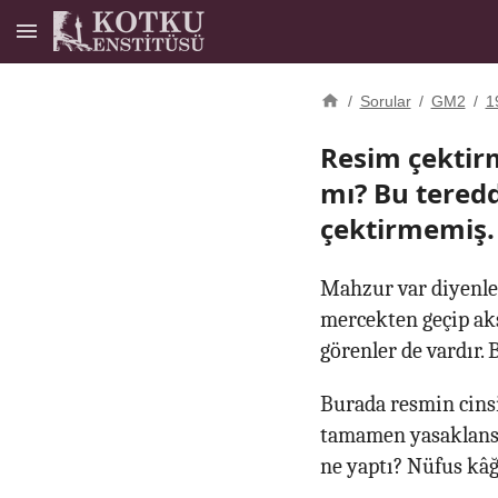
/
Sorular
/
GM2
/
1
Resim çektir
mı? Bu teredd
çektirmemiş.
Mahzur var diyenler
mercekten geçip akse
görenler de vardır. 
Burada resmin cinsi
tamamen yasaklansa
ne yaptı? Nüfus kâğ