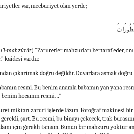
riyetler var, mecburiyet olan yerde;
ْظُورَاتَ
u’l-mahzûrât
) “Zaruretler mahzurları bertaraf eder, o
” kaidesi vardır.
rından çıkartmak doğru değildir. Duvarlara asmak doğru d
bamın resmi. Bu benim anamla babamın yan yana res
Bu benim hocamın resmi…”
uret miktarı zaruri işlerde lâzım. Fotoğraf makinesi bir
gerekli, şart. Bu resmi, bu binayı çekecek, trak burasını
 adamı için gerekli tamam. Bunun bir mahzuru yoktur a