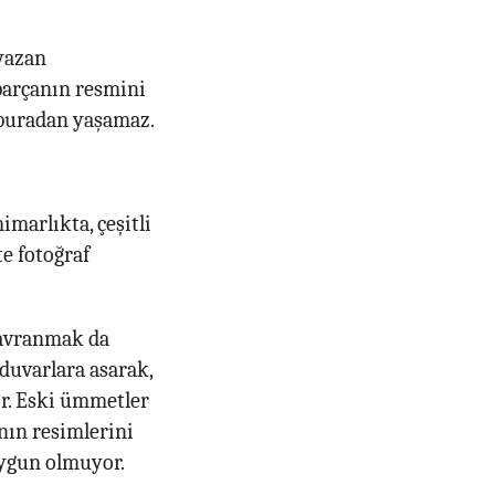
 yazan
parçanın resmini
e buradan yaşamaz.
imarlıkta, çeşitli
te fotoğraf
davranmak da
duvarlara asarak,
or. Eski ümmetler
nın resimlerini
uygun olmuyor.