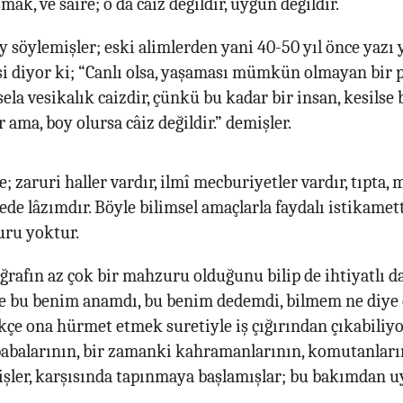
k, ve saire; o da câiz değildir, uygun değildir.
ey söylemişler; eski alimlerden yani 40-50 yıl önce yazı
si diyor ki; “Canlı olsa, yaşaması mümkün olmayan bir 
ela vesikalık caizdir, çünkü bu kadar bir insan, kesils
 ama, boy olursa câiz değildir.” demişler.
 zaruri haller vardır, ilmî mecburiyetler vardır, tıpta, m
rede lâzımdır. Böyle bilimsel amaçlarla faydalı istikamet
ru yoktur.
ğrafın az çok bir mahzuru olduğunu bilip de ihtiyatlı 
le bu benim anamdı, bu benim dedemdi, bilmem ne diye 
kçe ona hürmet etmek suretiyle iş çığırından çıkabiliy
babalarının, bir zamanki kahramanlarının, komutanları
şler, karşısında tapınmaya başlamışlar; bu bakımdan 