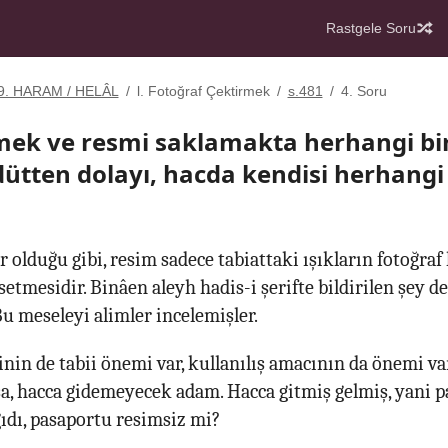
Rastgele Soru
9. HARAM / HELÂL
/
l. Fotoğraf Çektirmek
/
s.481
/
4. Soru
mek ve resmi saklamakta herhangi bir
ütten dolayı, hacda kendisi herhangi 
 olduğu gibi, resim sadece tabiattaki ışıkların fotoğraf
tmesidir. Binâen aleyh hadis-i şerifte bildirilen şey de
Bu meseleyi alimler incelemişler.
nin de tabii önemi var, kullanılış amacının da önemi v
, hacca gidemeyecek adam. Hacca gitmiş gelmiş, yani pa
ıdı, pasaportu resimsiz mi?