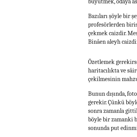
büyütmek, odaya asma
Bazıları şöyle bir ş
profesörlerden biri
çekmek caizdir. Mes
Binâen aleyh caizdir
Özetlemek gerekirse;
haritacılıkta ve sâi
çekilmesinin mahzu
Bunun dışında, foto
gerekir. Çünkü böy
sonra zamanla gitti
böyle bir zamanki 
sonunda put edinmi