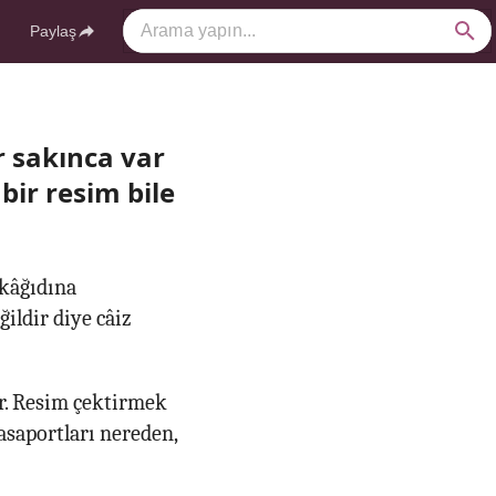
Paylaş
 sakınca var
bir resim bile
 kâğıdına
ğildir diye câiz
ar. Resim çektirmek
saportları nereden,