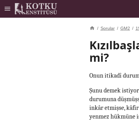
/
Sorular
/
GM2
/
1
Kızılbaşl
mi?
Onun itikadî durumu
Şunu demek istiyorum
durumuna düşmüşse 
inkâr etmişse, kâf
yenmez hükmüne ist