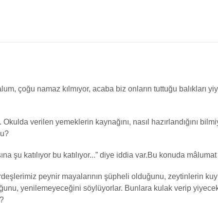
um, çoğu namaz kılmıyor, acaba biz onların tuttuğu balıkları yiy
 Okulda verilen yemeklerin kaynağını, nasıl hazırlandığını bilm
mu?
a şu katılıyor bu katılıyor...” diye iddia var.Bu konuda mâlumat 
deşlerimiz peynir mayalarının şüpheli olduğunu, zeytinlerin k
uğunu, yenilemeyeceğini söylüyorlar. Bunlara kulak verip yiyece
r?