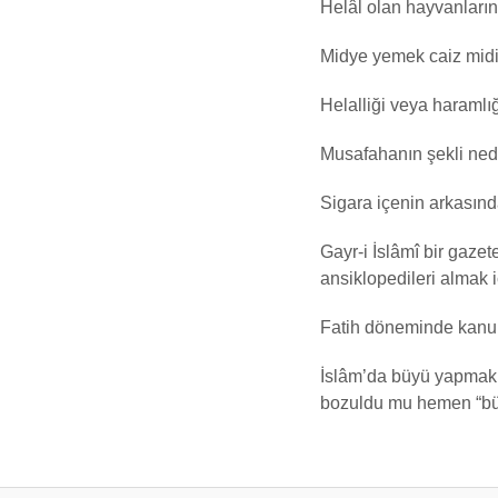
Helâl olan hayvanların
Midye yemek caiz midi
Helalliği veya haraml
Musafahanın şekli ned
Sigara içenin arkasın
Gayr-i İslâmî bir gazet
ansiklopedileri almak i
Fatih döneminde kanun
İslâm’da büyü yapmak 
bozuldu mu hemen “büy