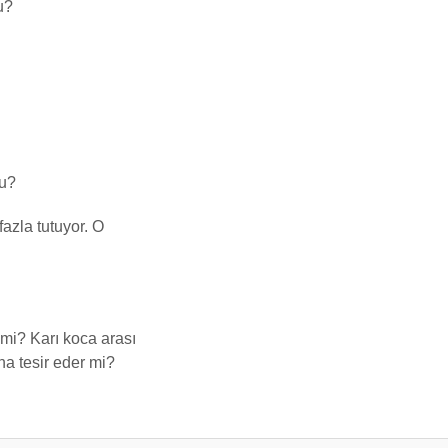
u?
mu?
fazla tutuyor. O
mi? Karı koca arası
a tesir eder mi?