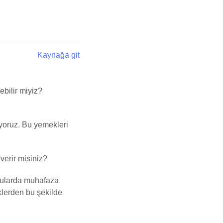
Kaynağa git
ebilir miyiz?
iyoruz. Bu yemekleri
verir misiniz?
uyularda muhafaza
klerden bu şekilde