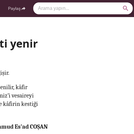
Paylaş
ti yenir
şir.
nilir, kâfir
iz’i vesaireyi
kâfirin kestiği
ahmud Es’ad COŞAN