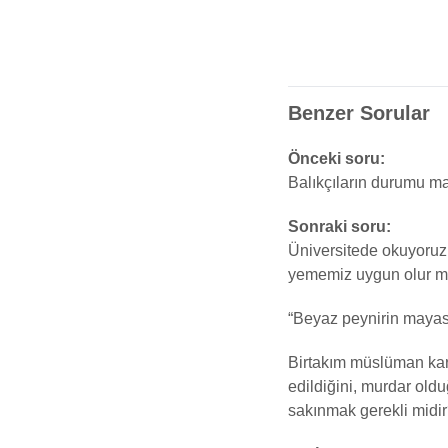
Benzer Sorular
Önceki soru:
Balıkçıların durumu mal
Sonraki soru:
Üniversitede okuyoruz.
yememiz uygun olur 
“Beyaz peynirin mayasın
Birtakım müslüman kar
edildiğini, murdar old
sakınmak gerekli midi