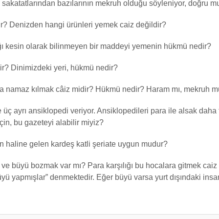
 sakatatlarından bazılarının mekruh olduğu söyleniyor, doğru m
r? Denizden hangi ürünleri yemek caiz değildir?
ığı kesin olarak bilinmeyen bir maddeyi yemenin hükmü nedir?
ir? Dinimizdeki yeri, hükmü nedir?
da namaz kılmak câiz midir? Hükmü nedir? Haram mı, mekruh 
e üç ayrı ansiklopedi veriyor. Ansiklopedileri para ile alsak daha 
çin, bu gazeteyi alabilir miyiz?
 haline gelen kardeş katli şeriate uygun mudur?
ve büyü bozmak var mı? Para karşılığı bu hocalara gitmek caiz 
ü yapmışlar” denmektedir. Eğer büyü varsa yurt dışındaki insan