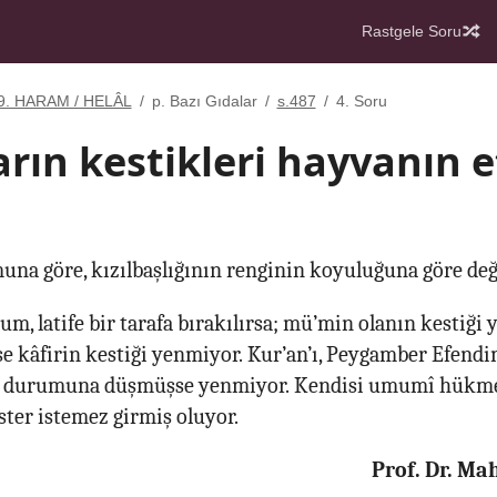
Rastgele Soru
9. HARAM / HELÂL
/
p. Bazı Gıdalar
/
s.487
/
4. Soru
arın kestikleri hayvanın e
na göre, kızılbaşlığının renginin koyuluğuna göre deği
, latife bir tarafa bırakılırsa; mü’min olanın kestiği ye
kâfirin kestiği yenmiyor. Kur’an’ı, Peygamber Efendim
ir durumuna düşmüşse yenmiyor. Kendisi umumî hükme 
er istemez girmiş oluyor.
Prof. Dr. M