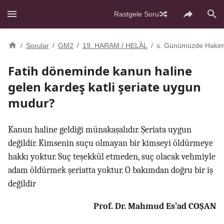
Rastgele Soru
/
Sorular
/
GM2
/
19. HARAM / HELÂL
/
s. Günümüzde Hakim
Fatih döneminde kanun haline
gelen kardeş katli şeriate uygun
mudur?
Kanun haline geldiği münakaşalıdır. Şeriata uygun
değildir. Kimsenin suçu olmayan bir kimseyi öldürmeye
hakkı yoktur. Suç teşekkül etmeden, suç olacak vehmiyle
adam öldürmek şeriatta yoktur. O bakımdan doğru bir iş
değildir
Prof. Dr. Mahmud Es’ad COŞAN