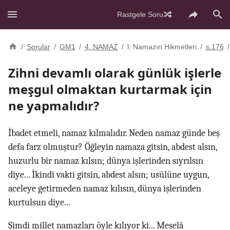
Rastgele Soru
/
Sorular
/
GM1
/
4. NAMAZ
/
l. Namazın Hikmetleri
/
s.176
/
Zihni devamlı olarak günlük işlerle
meşgul olmaktan kurtarmak için
ne yapmalıdır?
İbadet etmeli, namaz kılmalıdır. Neden namaz günde beş
defa farz olmuştur? Öğleyin namaza gitsin, abdest alsın,
huzurlu bir namaz kılsın; dünya işlerinden sıyrılsın
diye... İkindi vakti gitsin, abdest alsın; usûlüne uygun,
aceleye getirmeden namaz kılısın, dünya işlerinden
kurtulsun diye...
Şimdi millet namazları öyle kılıyor ki... Meselâ