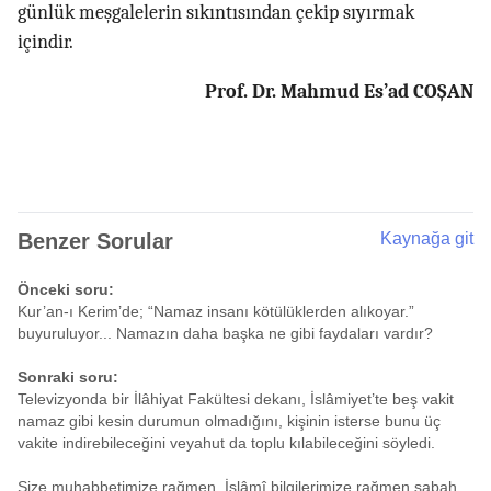
günlük meşgalelerin sıkıntısından çekip sıyırmak
içindir.
Prof. Dr. Mahmud Es’ad COŞAN
Benzer Sorular
Kaynağa git
Önceki soru:
Kur’an-ı Kerim’de; “Namaz insanı kötülüklerden alıkoyar.”
buyuruluyor... Namazın daha başka ne gibi faydaları vardır?
Sonraki soru:
Televizyonda bir İlâhiyat Fakültesi dekanı, İslâmiyet’te beş vakit
namaz gibi kesin durumun olmadığını, kişinin isterse bunu üç
vakite indirebileceğini veyahut da toplu kılabileceğini söyledi.
Size muhabbetimize rağmen, İslâmî bilgilerimize rağmen sabah