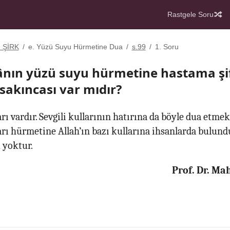
Rastgele Soru
. ŞİRK
/
e. Yüzü Suyu Hürmetine Dua
/
s.99
/
1. Soru
lânın yüzü suyu hürmetine hastama şif
sakıncası var mıdır?
arı vardır. Sevgili kullarının hatırına da böyle dua etmek 
lları hürmetine Allah’ın bazı kullarına ihsanlarda bulun
yoktur.
Prof. Dr. M