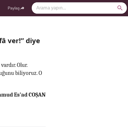
Paylaş
â ver!” diye
vardır. Olur.
duğunu biliyoruz. O
ahmud Es’ad COŞAN