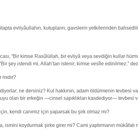
itapta evliyâullahın, kutupların, gavslerin yetkilerinden bahsedili
cası, “Bir kimse Rasûlüllah, bir evliyâ veya sevdiğin kullar hürme
“Bir şey istendi mi, Allah’tan istenir; kimse vesîle edinilmez.” de
r mıdır?
” diyorlar; ne dersiniz? Kul hakkının, adam öldürmenin tevbesi v
 huyu olan bir erkeğin —cinsel sapıklıkları kasdediyor— tevbesi v
 için, kendi canımız için yaparsak bu şirk olmaz mı?
a, ismini koydurmak şirke girer mi? Cami yaptırmanın mükâfatı 