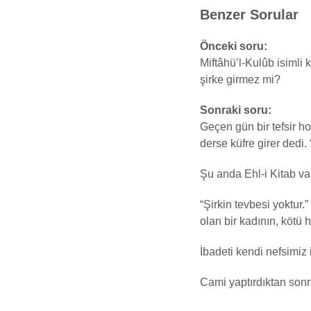
Benzer Sorular
Önceki soru:
Miftâhü’l-Kulûb isimli k
şirke girmez mi?
Sonraki soru:
Geçen gün bir tefsir ho
derse küfre girer dedi. 
Şu anda Ehl-i Kitab va
“Şirkin tevbesi yoktur.
olan bir kadının, kötü
İbadeti kendi nefsimiz
Cami yaptırdıktan sonr