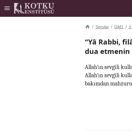
/
Sorular
/
GM1
/
2
“Yâ Rabbi, fi
dua etmenin 
Allah’ın sevgili kull
Allah’ın sevgili ku
bakımdan mahzuru 