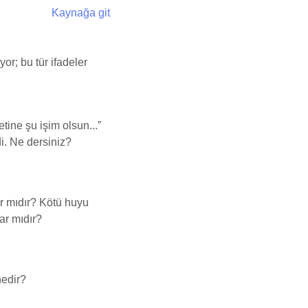
Kaynağa git
yor; bu tür ifadeler
tine şu işim olsun...”
di. Ne dersiniz?
ar mıdır? Kötü huyu
ar mıdır?
nedir?