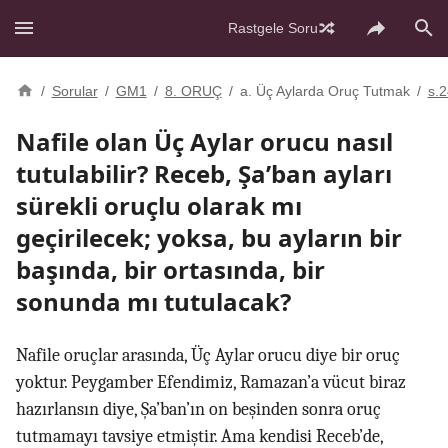
Rastgele Soru
/
Sorular
/
GM1
/
8. ORUÇ
/
a. Üç Aylarda Oruç Tutmak
/
s.
Nafile olan Üç Aylar orucu nasıl
tutulabilir? Receb, Şa’ban ayları
sürekli oruçlu olarak mı
geçirilecek; yoksa, bu ayların bir
başında, bir ortasında, bir
sonunda mı tutulacak?
Nafile oruçlar arasında, Üç Aylar orucu diye bir oruç
yoktur. Peygamber Efendimiz, Ramazan’a vücut biraz
hazırlansın diye, Şa’ban’ın on beşinden sonra oruç
tutmamayı tavsiye etmiştir. Ama kendisi Receb’de,