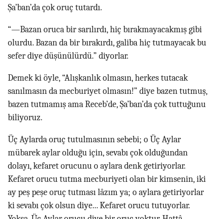
Şa’ban’da çok oruç tutardı.
“—Bazan oruca bir sarılırdı, hiç bırakmayacakmış gibi
olurdu. Bazan da bir bırakırdı, galiba hiç tutmayacak bu
sefer diye düşünülürdü.” diyorlar.
Demek ki öyle, “Alışkanlık olmasın, herkes tutacak
sanılmasın da mecburiyet olmasın!” diye bazen tutmuş,
bazen tutmamış ama Receb’de, Şa’ban’da çok tuttuğunu
biliyoruz.
Üç Aylarda oruç tutulmasının sebebi; o Üç Aylar
mübarek aylar olduğu için, sevabı çok olduğundan
dolayı, kefaret orucunu o aylara denk getiriyorlar.
Kefaret orucu tutma mecburiyeti olan bir kimsenin, iki
ay peş peşe oruç tutması lâzım ya; o aylara getiriyorlar
ki sevabı çok olsun diye... Kefaret orucu tutuyorlar.
Yoksa, Üç Aylar orucu diye bir oruç yoktur. Hattâ