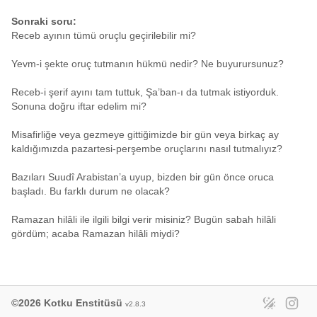
Sonraki soru:
Receb ayının tümü oruçlu geçirilebilir mi?
Yevm-i şekte oruç tutmanın hükmü nedir? Ne buyurursunuz?
Receb-i şerif ayını tam tuttuk, Şa’ban-ı da tutmak istiyorduk.
Sonuna doğru iftar edelim mi?
Misafirliğe veya gezmeye gittiğimizde bir gün veya birkaç ay
kaldığımızda pazartesi-perşembe oruçlarını nasıl tutmalıyız?
Bazıları Suudî Arabistan’a uyup, bizden bir gün önce oruca
başladı. Bu farklı durum ne olacak?
Ramazan hilâli ile ilgili bilgi verir misiniz? Bugün sabah hilâli
gördüm; acaba Ramazan hilâli miydi?
©2026 Kotku Enstitüsü
v2.8.3