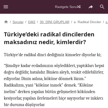
Rastgele Soru
/
Sorular
/
GM2
/
30. DİNî GRUPLAR
/
a. Radikal Dinciler
/
s
Türkiye’deki radikal dincilerden
maksadınız nedir, kimlerdir?
Türkiye’de radikal dinci dediğimiz kimseler diyorlar ki;
“Şimdiye kadar ecdadımızın söyledikleri, yaptıkları hepsi
doğru değildir, hatalıdır. Binâen aleyh, tenkit edilebilirler,
ediyorlar. Dinin aslına, köküne dönmek lâzım.”
Radikalizm, yani “köküne inmek” demek. “Köküne
inelim” derken yapılan bütün gelişmeleri kökünden
kesiyorlar, yapılan ilerlemeleri hiçe sayıyorlar ve inkârcı
bir duruma düşüyorlar.