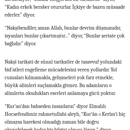
“Kadın erkek beraber otururlar. İçkiye de bazen müsaade
ederler.” diyor.
“Nakşibendîler, aman Allah, bunlar devrim düşmanıdır,
isyanları bunlar çıkartmıştır...” diyor, “Bunlar şeriate çok
bağlıdır.” diyor.
Nakşî tarikati de sünnî tarikatler de tasavvuf yolundaki
bid’atleri engelleme mücadelesini veren yollardır. Yol
cumaları kılmamakla, gelişmeleri yok farz etmekle,
büyük alimleri suçlamakla gitmez. Bu adamların o
alimlerin okudukları eserleri anlamaya gücü yoktur.
“Kur’an’dan bahseden insanların” diyor Elmalılı
Hocaefendimiz rahmetullahi aleyh, “Kur’ân-ı Kerîm’i hiç
olmazsa harekesi olmadığı zaman bile doğru
okuyabilecek kadar bir bilgisi olması lâzım.” diyor.