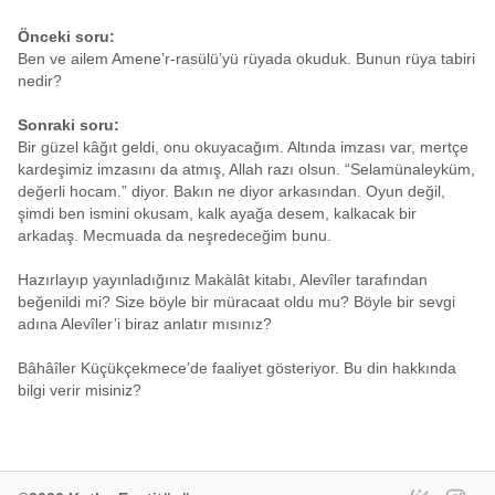
Önceki soru:
Ben ve ailem Amene’r-rasülü’yü rüyada okuduk. Bunun rüya tabiri
nedir?
Sonraki soru:
Bir güzel kâğıt geldi, onu okuyacağım. Altında imzası var, mertçe
kardeşimiz imzasını da atmış, Allah razı olsun. “Selamünaleyküm,
değerli hocam.” diyor. Bakın ne diyor arkasından. Oyun değil,
şimdi ben ismini okusam, kalk ayağa desem, kalkacak bir
arkadaş. Mecmuada da neşredeceğim bunu.
Hazırlayıp yayınladığınız Makàlât kitabı, Alevîler tarafından
beğenildi mi? Size böyle bir müracaat oldu mu? Böyle bir sevgi
adına Alevîler’i biraz anlatır mısınız?
Bâhâîler Küçükçekmece’de faaliyet gösteriyor. Bu din hakkında
bilgi verir misiniz?