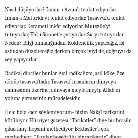
Nasıl düşüyorlar? İmâm-ı Âzam’ı tenkit ediyorlar.
İmâm-ı Maturidî’yi tenkit ediyorlar. Tasavvufu tenkit
ediyorlar. Kerameti inkâr ediyorlar. Mutezile’yi
tutuyorlar, Ehl-i Sünnet’e çatıyorlar. Şia’yı tutuyorlar.
Neden? Bilgi olmadığından. Köktencilik yapacağız, işi
aslından düzelteceğiz derken birçok iyiyi de, doğruyu da
şey yapıyorlar.
Radikal dinciler bunlar. Asıl radikalizm, asıl köke, öze
dönüş tasavvuftadır. Tasavvuf insanların dünyaya
dalmasının üzerine, dünyaya meyletmeyip Allah’ın
yoluna girmesinin mücadelesidir.
Hele hele -ben söylemiyorum- bizim Nakşî tarikatini
kötülüyor. Hürriyet gazetesi “Tarikatler” diye bir broşür
çıkartmış, hepsini methediyor. Bektaşîler’i çok
methediyor; “Bunlar hoşgörülü bir tarikattir.” diyor,