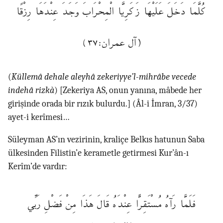
كُلَّمَا دَخَلَ عَلَيْهَا زَكَرِيَّا الْمِحْرَابَ وَجَدَ عِنْدَهَا رِزْقًا
(آل عمران:٣٧)
(
Küllemâ dehale aleyhâ zekeriyye’l-mihrâbe vecede
indehâ rizkà
) [Zekeriya AS, onun yanına, mâbede her
girişinde orada bir rızık bulurdu.] (Âl-i İmran, 3/37)
ayet-i kerîmesi…
Süleyman AS’ın vezirinin, kraliçe Belkıs hatunun Saba
ülkesinden Filistin’e kerametle getirmesi Kur’ân-ı
Kerîm’de vardır:
فَلَمَّا رَآهُ مُسْتَقِرًّا عِنْدَهُ قَالَ هَذَا مِنْ فَضْلِ رَبِّي