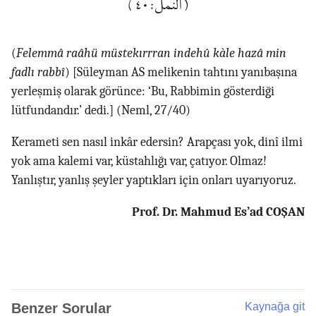
(النمل:٤٠)
(
Felemmâ raâhü müstekırrran indehû kàle hazâ min
fadlı rabbî
) [Süleyman AS melikenin tahtını yanıbaşına
yerleşmiş olarak görünce: ‘Bu, Rabbimin gösterdiği
lütfundandır.’ dedi.] (Neml, 27/40)
Kerameti sen nasıl inkâr edersin? Arapçası yok, dinî ilmi
yok ama kalemi var, küstahlığı var, çatıyor. Olmaz!
Yanlıştır, yanlış şeyler yaptıkları için onları uyarıyoruz.
Prof. Dr. Mahmud Es’ad COŞAN
Benzer Sorular
Kaynağa git