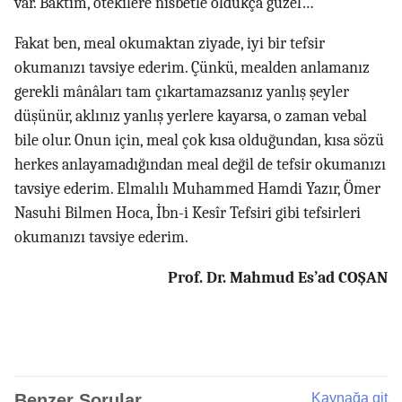
var. Baktım, ötekilere nisbetle oldukça güzel…
Fakat ben, meal okumaktan ziyade, iyi bir tefsir
okumanızı tavsiye ederim. Çünkü, mealden anlamanız
gerekli mânâları tam çıkartamazsanız yanlış şeyler
düşünür, aklınız yanlış yerlere kayarsa, o zaman vebal
bile olur. Onun için, meal çok kısa olduğundan, kısa sözü
herkes anlayamadığından meal değil de tefsir okumanızı
tavsiye ederim. Elmalılı Muhammed Hamdi Yazır, Ömer
Nasuhi Bilmen Hoca, İbn-i Kesîr Tefsiri gibi tefsirleri
okumanızı tavsiye ederim.
Prof. Dr. Mahmud Es’ad COŞAN
Benzer Sorular
Kaynağa git