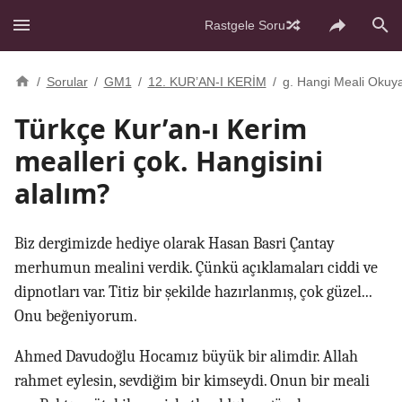
Rastgele Soru
/
Sorular
/
GM1
/
12. KUR’AN-I KERİM
/
g. Hangi Meali Okuy
Türkçe Kur’an-ı Kerim
mealleri çok. Hangisini
alalım?
Biz dergimizde hediye olarak Hasan Basri Çantay
merhumun mealini verdik. Çünkü açıklamaları ciddi ve
dipnotları var. Titiz bir şekilde hazırlanmış, çok güzel...
Onu beğeniyorum.
Ahmed Davudoğlu Hocamız büyük bir alimdir. Allah
rahmet eylesin, sevdiğim bir kimseydi. Onun bir meali