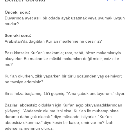
Önceki soru:
Duvarında ayet asılı bir odada ayak uzatmak veya uyumak uygun
mudur?
Sonraki soru:
Arabistan’da dağıtılan Kur’an meallerine ne dersiniz?
Bazı kimseler Kur’an’ı makamla; rast, sabâ, hicaz makamlarıyla
okuyorlar. Bu makamlar mûsikî makamları değil midir, caiz olur
mu?
Kur’an okurken, zikir yaparken bir türlü gözümden yaş gelmiyor;
ne tavsiye edersiniz?
Birisi hıfza başlamış. 15’i geçmiş. “Ama çabuk unutuyorum.” diyor.
Bazıları abdestsiz oldukları için Kur’an açıp okuyamadıklarından
şikâyetçi. “Abdestsiz okuma izni olsa, Kur’an ile muhatap olma
durumu daha çok olacak.” diye müsaade istiyorlar. “Kur’an
abdestsiz okunmaz.” diye kesin bir kaide, emir var mı? İzah
ederseniz memnun oluruz.