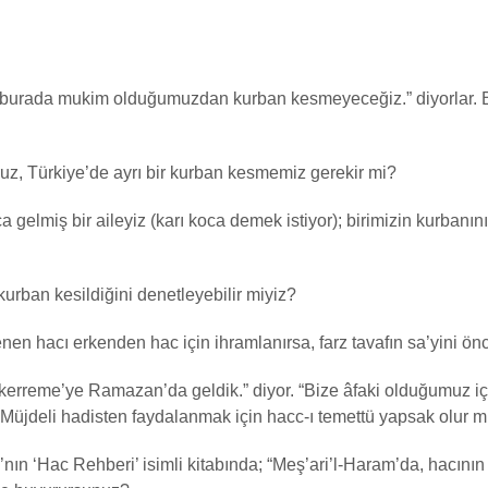
iz burada mukim olduğumuzdan kurban kesmeyeceğiz.” diyorlar.
uz, Türkiye’de ayrı bir kurban kesmemiz gerekir mi?
gelmiş bir aileyiz (karı koca demek istiyor); birimizin kurbanını 
kurban kesildiğini denetleyebilir miyiz?
nen hacı erkenden hac için ihramlanırsa, farz tavafın sa’yini ön
ükerreme’ye Ramazan’da geldik.” diyor. “Bize âfaki olduğumuz iç
. Müjdeli hadisten faydalanmak için hacc-ı temettü yapsak olur 
n ‘Hac Rehberi’ isimli kitabında; “Meş’ari’l-Haram’da, hacının