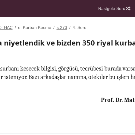
Rastgele Soru
0. HAC
/
e. Kurban Kesme
/
s.273
/
4. Soru
a niyetlendik ve bizden 350 riyal kurb
kurbanı kesecek bilgisi, görgüsü, tecrübesi burada vars
r isteniyor. Bazı arkadaşlar namına, ötekiler bu işleri ha
Prof. Dr. M