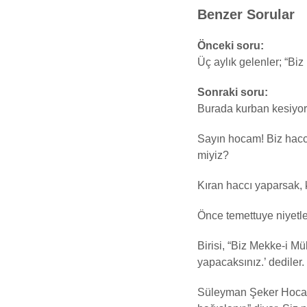
Benzer Sorular
Önceki soru:
Üç aylık gelenler; “B
Sonraki soru:
Burada kurban kesiyor
Sayın hocam! Biz hacca 
miyiz?
Kıran haccı yaparsak, 
Önce temettuye niyetle
Birisi, “Biz Mekke-i M
yapacaksınız.’ dediler
Süleyman Şeker Hoca’nı