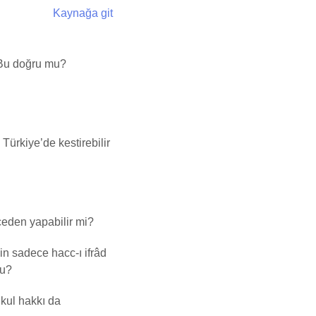
Kaynağa git
 Bu doğru mu?
Türkiye’de kestirebilir
ceden yapabilir mi?
in sadece hacc-ı ifrâd
mu?
 kul hakkı da