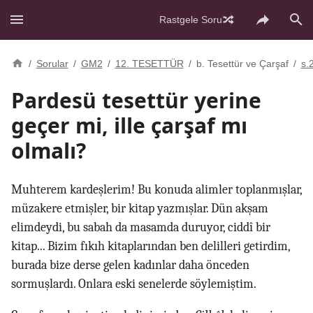
Rastgele Soru
/
Sorular
/
GM2
/
12. TESETTÜR
/
b. Tesettür ve Çarşaf
/
s.
Pardesü tesettür yerine
geçer mi, ille çarşaf mı
olmalı?
Muhterem kardeşlerim! Bu konuda alimler toplanmışlar,
müzakere etmişler, bir kitap yazmışlar. Dün akşam
elimdeydi, bu sabah da masamda duruyor, ciddî bir
kitap... Bizim fıkıh kitaplarından ben delilleri getirdim,
burada bize derse gelen kadınlar daha önceden
sormuşlardı. Onlara eski senelerde söylemiştim.