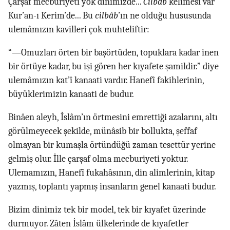
Çarşaf mecburiyeti yok dinimizde...
Cilbâb
kelimesi var
Kur’an-ı Kerim’de... Bu
cilbâb
’ın ne olduğu hususunda
ulemâmızın kavilleri çok muhteliftir:
“—Omuzları örten bir başörtüden, topuklara kadar inen
bir örtüye kadar, bu işi gören her kıyafete şamildir.” diye
ulemâmızın kat’î kanaati vardır. Hanefî fakihlerinin,
büyüklerimizin kanaati de budur.
Binâen aleyh, İslâm’ın örtmesini emrettiği azalarını, altı
görülmeyecek şekilde, münâsib bir bollukta, şeffaf
olmayan bir kumaşla örtündüğü zaman tesettür yerine
gelmiş olur. İlle çarşaf olma mecburiyeti yoktur.
Ulemamızın, Hanefî fukahâsının, din alimlerinin, kitap
yazmış, toplantı yapmış insanların genel kanaati budur.
Bizim dinimiz tek bir model, tek bir kıyafet üzerinde
durmuyor. Zâten İslâm ülkelerinde de kıyafetler