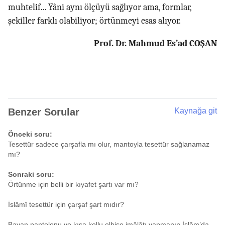
muhtelif... Yâni aynı ölçüyü sağlıyor ama, formlar,
şekiller farklı olabiliyor; örtünmeyi esas alıyor.
Prof. Dr. Mahmud Es’ad COŞAN
Benzer Sorular
Kaynağa git
Önceki soru:
Tesettür sadece çarşafla mı olur, mantoyla tesettür sağlanamaz
mı?
Sonraki soru:
Örtünme için belli bir kıyafet şartı var mı?
İslâmî tesettür için çarşaf şart mıdır?
Bayan pantolonu ve kısa kollu elbise imâlâtı yapmanın İslâm’da