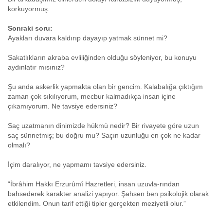
korkuyormuş.
Sonraki soru:
Ayakları duvara kaldırıp dayayıp yatmak sünnet mi?
Sakatlıkların akraba evliliğinden olduğu söyleniyor, bu konuyu
aydınlatır mısınız?
Şu anda askerlik yapmakta olan bir gencim. Kalabalığa çıktığım
zaman çok sıkılıyorum, mecbur kalmadıkça insan içine
çıkamıyorum. Ne tavsiye edersiniz?
Saç uzatmanın dinimizde hükmü nedir? Bir rivayete göre uzun
saç sünnetmiş; bu doğru mu? Saçın uzunluğu en çok ne kadar
olmalı?
İçim daralıyor, ne yapmamı tavsiye edersiniz.
“İbrâhim Hakkı Erzurûmî Hazretleri, insan uzuvla-rından
bahsederek karakter analizi yapıyor. Şahsen ben psikolojik olarak
etkilendim. Onun tarif ettiği tipler gerçekten meziyetli olur.”