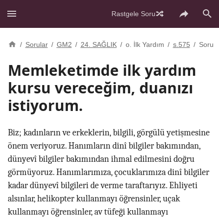
Rastgele Soru
/
Sorular
/
GM2
/
24. SAĞLIK
/
o. İlk Yardım
/
s.575
/
Soru
Memleketimde ilk yardım
kursu vereceğim, duanızı
istiyorum.
Biz; kadınların ve erkeklerin, bilgili, görgülü yetişmesine
önem veriyoruz. Hanımların dinî bilgiler bakımından,
dünyevî bilgiler bakımından ihmal edilmesini doğru
görmüyoruz. Hanımlarımıza, çocuklarımıza dinî bilgiler
kadar dünyevî bilgileri de verme taraftarıyız. Ehliyeti
alsınlar, helikopter kullanmayı öğrensinler, uçak
kullanmayı öğrensinler, av tüfeği kullanmayı