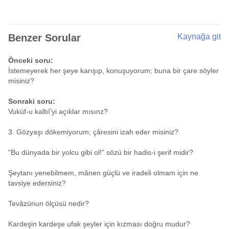
Benzer Sorular
Kaynağa git
Önceki soru:
İstemeyerek her şeye karışıp, konuşuyorum; buna bir çare söyler
misiniz?
Sonraki soru:
Vukùf-u kalbî’yi açıklar mısınz?
3. Gözyaşı dökemiyorum; çâresini izah eder misiniz?
“Bu dünyada bir yolcu gibi ol!” sözü bir hadis-i şerif midir?
Şeytanı yenebilmem, mânen güçlü ve iradeli olmam için ne
tavsiye edersiniz?
Tevâzùnun ölçüsü nedir?
Kardeşin kardeşe ufak şeyler için kızması doğru mudur?