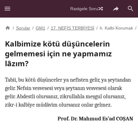
Rastgele Soru
/
Sorular
/
GM1
/
17. NEFİS TERBİYESİ
/
h. Kalbi Korumak
/
Kalbimize kötü düşüncelerin
gelmemesi için ne yapmamız
lâzım?
Tabii, bu kötü düşünceler ya nefisten gelir, ya şeytandan
gelir. Nefsin vesvesesi veya şeytanın vesvesesi olarak
gelir. Abdestli olursanız, zikrullahla meşgul olursanız,
zikr-i kalbîye müdâvim olursanız onlar gelmez.
Prof. Dr. Mahmud Es’ad COŞAN