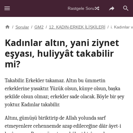
Rastgele Soru
/
Sorular
/
GM2
/
12. KADIN-ERKEK İLİŞKİLERİ
/
i. Kadınlar 
Kadınlar altın, yani ziynet
eşyası, huliyyât takabilir
mi?
Takabilir. Erkekler takamaz. Altın bu ümmetin
erkeklerine yasaktır. Yüzük olsun, künye olsun, başka
şekilde olsun olmaz; erkekler sade olacak. Böyle bir şey
yoktur. Kadınlar takabilir.
Altını, gümüşü biriktirip de Allah yolunda sarf
etmeyenlere cehennemde azap edileceğine dâir âyet-i