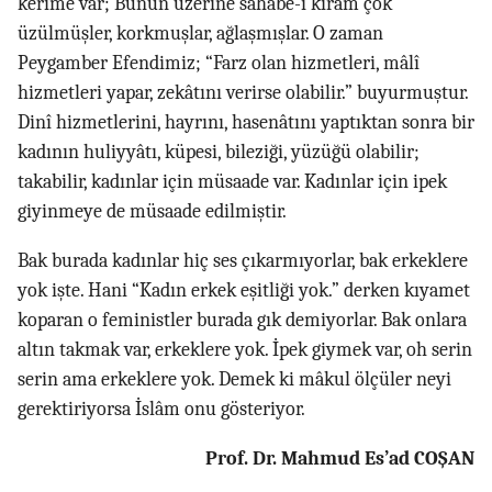
kerîme var; Bunun üzerine sahâbe-i kirâm çok
üzülmüşler, korkmuşlar, ağlaşmışlar. O zaman
Peygamber Efendimiz; “Farz olan hizmetleri, mâlî
hizmetleri yapar, zekâtını verirse olabilir.” buyurmuştur.
Dinî hizmetlerini, hayrını, hasenâtını yaptıktan sonra bir
kadının huliyyâtı, küpesi, bileziği, yüzüğü olabilir;
takabilir, kadınlar için müsaade var. Kadınlar için ipek
giyinmeye de müsaade edilmiştir.
Bak burada kadınlar hiç ses çıkarmıyorlar, bak erkeklere
yok işte. Hani “Kadın erkek eşitliği yok.” derken kıyamet
koparan o feministler burada gık demiyorlar. Bak onlara
altın takmak var, erkeklere yok. İpek giymek var, oh serin
serin ama erkeklere yok. Demek ki mâkul ölçüler neyi
gerektiriyorsa İslâm onu gösteriyor.
Prof. Dr. Mahmud Es’ad COŞAN