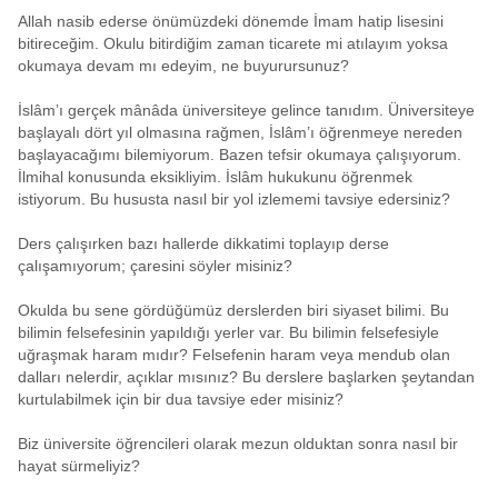
Allah nasib ederse önümüzdeki dönemde İmam hatip lisesini
bitireceğim. Okulu bitirdiğim zaman ticarete mi atılayım yoksa
okumaya devam mı edeyim, ne buyurursunuz?
İslâm’ı gerçek mânâda üniversiteye gelince tanıdım. Üniversiteye
başlayalı dört yıl olmasına rağmen, İslâm’ı öğrenmeye nereden
başlayacağımı bilemiyorum. Bazen tefsir okumaya çalışıyorum.
İlmihal konusunda eksikliyim. İslâm hukukunu öğrenmek
istiyorum. Bu hususta nasıl bir yol izlememi tavsiye edersiniz?
Ders çalışırken bazı hallerde dikkatimi toplayıp derse
çalışamıyorum; çaresini söyler misiniz?
Okulda bu sene gördüğümüz derslerden biri siyaset bilimi. Bu
bilimin felsefesinin yapıldığı yerler var. Bu bilimin felsefesiyle
uğraşmak haram mıdır? Felsefenin haram veya mendub olan
dalları nelerdir, açıklar mısınız? Bu derslere başlarken şeytandan
kurtulabilmek için bir dua tavsiye eder misiniz?
Biz üniversite öğrencileri olarak mezun olduktan sonra nasıl bir
hayat sürmeliyiz?