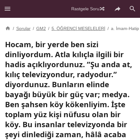
Rastgele Soru
/
Sorular
/
GM2
/
5. ÖĞRENCİ MESELELERİ
/
a. İmam-Hatip 
Hocam, bir yerde ben sizi
dinliyordum. Atla kılıçla ilgili bir
hadis açıklıyordunuz. ”Şu anda at,
kılıç televizyondur, radyodur.”
diyordunuz. Bunların elinde
bayağı büyük bir güç var; medya.
Ben şahsen köy kökenliyim. İşte
toplam yüz kişi nüfusu olan bir
köy. Bu insanlar televizyonda bir
şeyi dinlediği zaman, hâlâ acaba