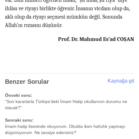
var. Dini ilimleri öğrenen insan, “şu ihlâs, şu riya” diye
ihlâsı ve riyayı birlikte öğrenir. İnsanın vicdanı olup da,
aklı olup da riyayı seçmesi mümkün değil. Sonunda
Allah’ın rızasını düşünür.
Prof. Dr. Mahmud Es’ad COŞAN
Benzer Sorular
Kaynağa git
Önceki soru:
“Son kararlarla Türkiye’deki İmam Hatip okullarının durumu ne
olacak?”
Sonraki soru:
İmam-hatip lisesinde okuyorum. Okulda iken hafızlık yapmayı
düşünüyorum. Ne tavsiye edersiniz?