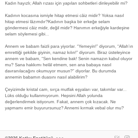
Kadın hayızlı; Allah rızası için yapılan sohbetleri dinleyebilir mi?
Kadının kocasına ismiyle hitap etmesi câiz midir? Yoksa nasıl
hitap etmesi lâzımdır?Kadının başka bir erkeğe selam
göndermesi câiz midir, değil midir? Hanımın erkeğiyle kardeşine
selam söylemesi gibi...
Annem ve babam faizli para yiyorlar. “Yemeyin!” diyorum, “Allah’ın
emrettiği şekilde giyinin, namaz kılın!” diyorum. Biraz üsteleyince
annem ve babam, “Sen kendine bak! Senin namazın kabul oluyor
mu? Sana hakkımı helâl etmem, sen ana babaya nasıl
davranılacağını okumuyor musun?” diyorlar. Bu durumda
annemin babamın duasını nasıl alabilirim?
Çeyizimde kristal cam, sırça mutfak eşyaları var, takımlar var...
Lüks olduğu kullanmıyorum. Hepsini Allah yolunda
değerlendirmek istiyorum. Fakat, annem çok kızacak. Ne
yapmamı emir buyurursunuz? Annemi kırmak vebal olur mu?