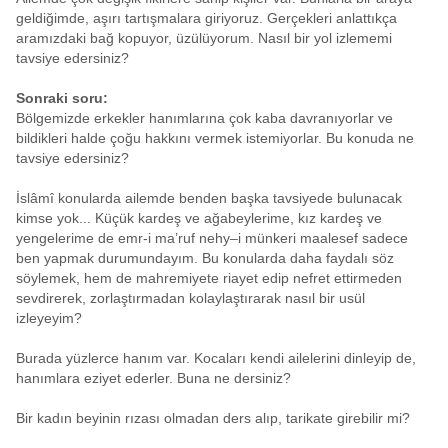
geldiğimde, aşırı tartışmalara giriyoruz. Gerçekleri anlattıkça
aramızdaki bağ kopuyor, üzülüyorum. Nasıl bir yol izlememi
tavsiye edersiniz?
Sonraki soru:
Bölgemizde erkekler hanımlarına çok kaba davranıyorlar ve
bildikleri halde çoğu hakkını vermek istemiyorlar. Bu konuda ne
tavsiye edersiniz?
İslâmî konularda ailemde benden başka tavsiyede bulunacak
kimse yok... Küçük kardeş ve ağabeylerime, kız kardeş ve
yengelerime de emr-i ma’ruf nehy–i münkeri maalesef sadece
ben yapmak durumundayım. Bu konularda daha faydalı söz
söylemek, hem de mahremiyete riayet edip nefret ettirmeden
sevdirerek, zorlaştırmadan kolaylaştırarak nasıl bir usül
izleyeyim?
Burada yüzlerce hanım var. Kocaları kendi ailelerini dinleyip de,
hanımlara eziyet ederler. Buna ne dersiniz?
Bir kadın beyinin rızası olmadan ders alıp, tarikate girebilir mi?