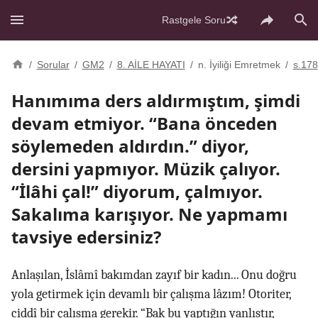
Rastgele Soru
/
Sorular
/
GM2
/
8. AİLE HAYATI
/
n. İyiliği Emretmek
/
s.178
Hanımıma ders aldırmıştım, şimdi
devam etmiyor. “Bana önceden
söylemeden aldırdın.” diyor,
dersini yapmıyor. Müzik çalıyor.
“İlâhi çal!” diyorum, çalmıyor.
Sakalıma karışıyor. Ne yapmamı
tavsiye edersiniz?
Anlaşılan, İslâmî bakımdan zayıf bir kadın... Onu doğru
yola getirmek için devamlı bir çalışma lâzım! Otoriter,
ciddî bir çalışma gerekir. “Bak bu yaptığın yanlıştır,