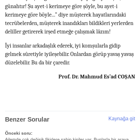
günahtır! Şu ayet-i kerimeye göre şöyle, bu ayet-i
kerimeye göre böyle...” diye müşterek hayatlarındaki
tecrübelerden, müşterek inandıkları bildikleri yerlerden
deliller getirerek irşed etmeğe çalışmak lâzım!
İyi insanlar arkadaşlık ederek, iyi komşularla gidip
gelmek sûretiyle iyileşebilir. Onlardan görüp yavaş yavaş
düzelebilir. Bu da bir çaredir.
Prof. Dr. Mahmud Es’ad COŞAN
Benzer Sorular
Kaynağa git
Önceki soru:
Ailemde çok değişik fikirlere sahip kişiler var. Bunlarla bir araya