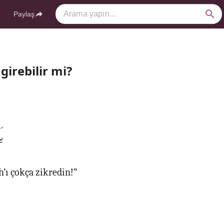
Paylaş
girebilir mi?
)
h’ı çokça zikredin!”