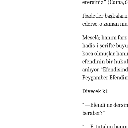
erersiniz.” (Cuma, 6
İbadetler başkaları
ederse, o zaman müs
Meselâ; hanım farz 
hadis-i şerifte buy
koca olmuşlar, hanı
efendinin bir hukuk
anlıyor. “Efendisin
Peygamber Efendimi
Diyecek ki:
“—Efendi ne dersin,
beraber?”
“—E, tutalım hanı