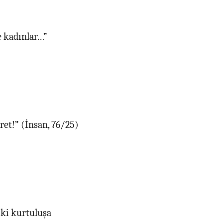
e kadınlar…”
ret!” (İnsan, 76/25)
 ki kurtuluşa