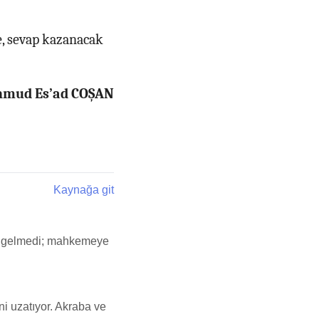
e, sevap kazanacak
ahmud Es’ad COŞAN
Kaynağa git
ım, gelmedi; mahkemeye
ni uzatıyor. Akraba ve