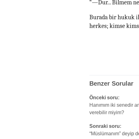
“—Dur... Bilmem ne..
Burada bir hukuk i
herkes; kimse kims
Benzer Sorular
Önceki soru:
Hanımım iki senedir an
verebilir miyim?
Sonraki soru:
“Müslümanım” deyip de b