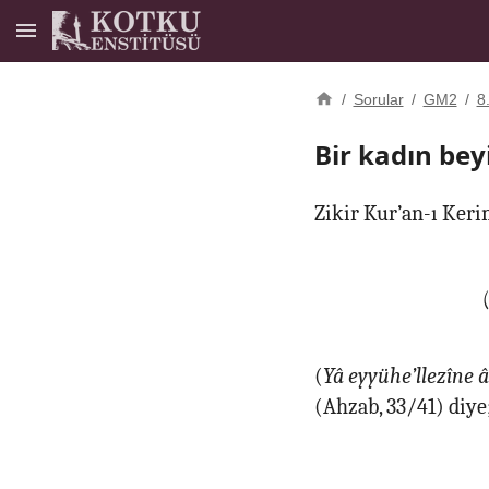
/
Sorular
/
GM2
/
8
Bir kadın beyi
Zikir Kur’an-ı Keri
(
Yâ eyyühe’llezîne 
(Ahzab, 33/41) diye