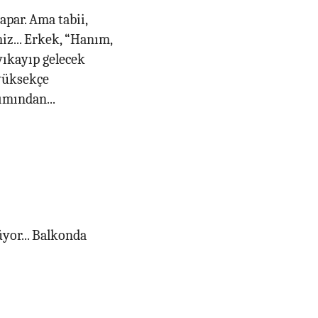
apar. Ama tabii,
iz... Erkek, “Hanım,
yıkayıp gelecek
 yüksekçe
ımından...
yor... Balkonda