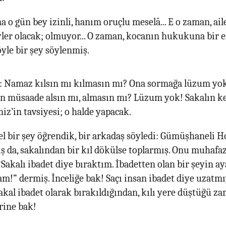
a o gün bey izinli, hanım oruçlu meselâ... E o zaman, ai
yler olacak; olmuyor... O zaman, kocanın hukukuna bir e
böyle bir şey söylenmiş.
 Namaz kılsın mı kılmasın mı? Ona sormağa lüzum yok..
n müsaade alsın mı, almasın mı? Lüzum yok! Sakalın k
iz’in tavsiyesi; o halde yapacak.
l bir şey öğrendik, bir arkadaş söyledi: Gümüşhaneli Ho
 da, sakalından bir kıl dökülse toplarmış. Onu muhafaz
akalı ibadet diye bıraktım. İbadetten olan bir şeyin ay
m!” dermiş. İnceliğe bak! Saçı insan ibadet diye uzatmı
akal ibadet olarak bırakıldığından, kılı yere düştüğü z
rine bak!