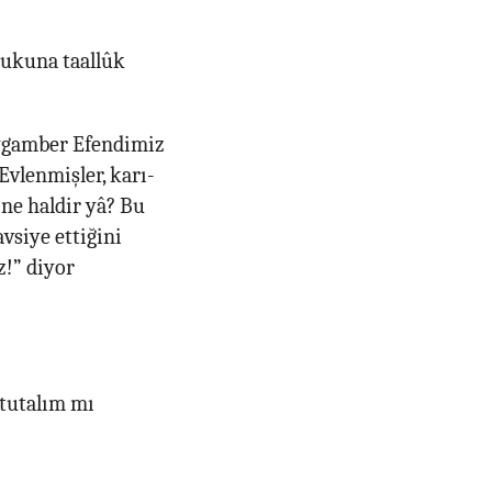
kukuna taallûk
Peygamber Efendimiz
Evlenmişler, karı-
 ne haldir yâ? Bu
vsiye ettiğini
z!” diyor
 tutalım mı