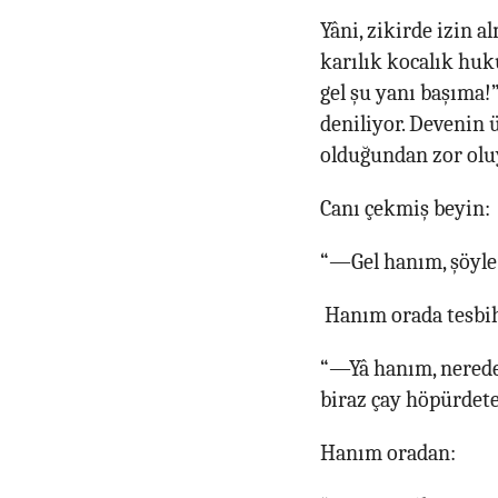
Yâni, zikirde izin a
karılık kocalık huk
gel şu yanı başıma!
deniliyor. Devenin
olduğundan zor olu
Canı çekmiş beyin:
“—Gel hanım, şöyle
Hanım orada tesbiht
“—Yâ hanım, neredes
biraz çay höpürdete
Hanım oradan: