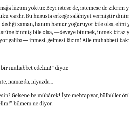
lmağa lüzum yoktur. Beyi istese de, istemese de zikrini y
uku vardır. Bu hususta erkeğe salâhiyet vermiştir dinim
” dediği zaman, hanım hamur yoğuruyor bile olsa, elini 
 üstüne binmiş bile olsa, —deveye binmek, inmek biraz
yor galiba— inmesi, gelmesi lâzım! Aile muhabbeti bak
 bir muhabbet edelim!” diyor.
e, namazda, niyazda...
in? Gelsene be mübârek! İşte mehtap var, bülbüller ötü
lim!” bilmem ne diyor.