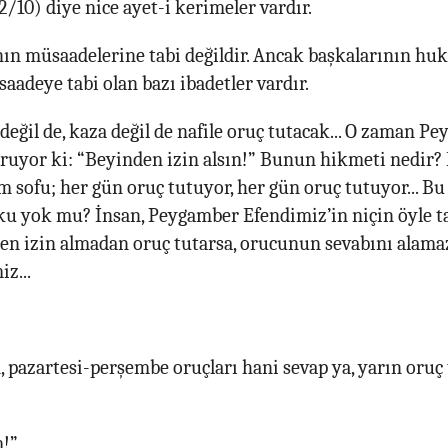
2/10) diye nice ayet-i kerimeler vardır.
nın müsaadelerine tabi değildir. Ancak başkalarının hu
aadeye tabi olan bazı ibadetler vardır.
değil de, kaza değil de nafile oruç tutacak... O zaman 
uruyor ki: “Beyinden izin alsın!” Bunun hikmeti nedir? 
m sofu; her gün oruç tutuyor, her gün oruç tutuyor... Bu
u yok mu? İnsan, Peygamber Efendimiz’in niçin öyle ta
den izin almadan oruç tutarsa, orucunun sevabını alama
z...
 pazartesi-perşembe oruçları hani sevap ya, yarın oruç
m!”