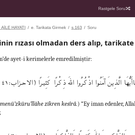
Rastgele Soru
. AİLE HAYATI
/
e. Tarikata Girmek
/
s.163
/
Soru
nin rızası olmadan ders alıp, tarikate 
m’de ayet-i kerimelerle emredilmiştir:
يَاأَيُّهَا الَّذِينَ آمَنُوا اذْكُرُوا اللهَ ذِكْرًا كَثِيرًا (الاحزاب:٤١
âmenü’zküru’llàhe zikren kesîrâ.
) “Ey iman edenler, Alla
;
وَالذَّاكِرِينَ اللهَ كَثِيرًا وَالذَّاكِرَاتِ (الاحزاب:٣٥)