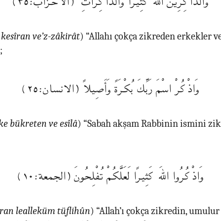
 kesîran ve’z-zâkirât
) “Allahı çokça zikreden erkekler v
;
وَاذْكُرْ اسْمَ رَبِّكَ بُكْرَةً وَأَصِيلًا (الانسان:٢٥)
ke bükreten ve esîlâ
) “Sabah akşam Rabbinin ismini zik
وَاذْكُرُوا اللهَ كَثِيرًا لَعَلَّكُمْ تُفْلِحُونَ (الجمعة:١٠)
îran lealleküm tüflihûn
) “Allah’ı çokça zikredin, umulur