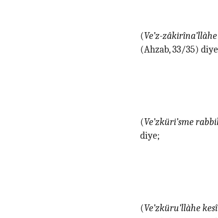
(
Ve’z-zâkirîna’llàhe
(Ahzab, 33/35
)
diye
(
Ve’zküri’sme rabbi
diye;
(
Ve’zküru’llàhe kes