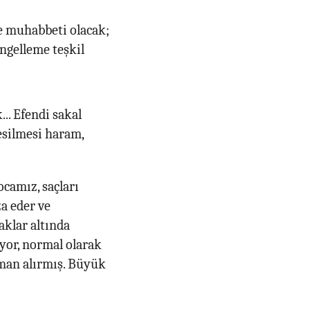
le muhabbeti olacak;
ngelleme teşkil
. Efendi sakal
esilmesi haram,
camız, saçları
a eder ve
aklar altında
yor, normal olarak
aman alırmış. Büyük