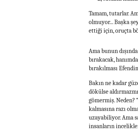
Tamam, tutarlar. Am
olmuyor... Başka şe
ettiği için, oruçta 
Ama bunun dışında:
bırakacak, hanımda
bırakılması Efendim
Bakın ne kadar güze
dökülse aldırmazmış
gömermiş. Neden? “S
kalmasına razı olma
uzayabiliyor. Ama s
insanların incelikle