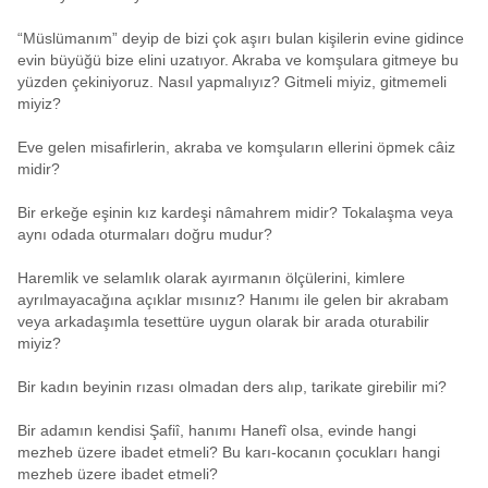
“Müslümanım” deyip de bizi çok aşırı bulan kişilerin evine gidince
evin büyüğü bize elini uzatıyor. Akraba ve komşulara gitmeye bu
yüzden çekiniyoruz. Nasıl yapmalıyız? Gitmeli miyiz, gitmemeli
miyiz?
Eve gelen misafirlerin, akraba ve komşuların ellerini öpmek câiz
midir?
Bir erkeğe eşinin kız kardeşi nâmahrem midir? Tokalaşma veya
aynı odada oturmaları doğru mudur?
Haremlik ve selamlık olarak ayırmanın ölçülerini, kimlere
ayrılmayacağına açıklar mısınız? Hanımı ile gelen bir akrabam
veya arkadaşımla tesettüre uygun olarak bir arada oturabilir
miyiz?
Bir kadın beyinin rızası olmadan ders alıp, tarikate girebilir mi?
Bir adamın kendisi Şafiî, hanımı Hanefî olsa, evinde hangi
mezheb üzere ibadet etmeli? Bu karı-kocanın çocukları hangi
mezheb üzere ibadet etmeli?