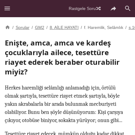
Rastgele Soru
/
Sorular
/
GM2
/
8. AİLE HAYATI
/
f. Haremlik, Selâmlık
/
s.1
Enişte, amca, amca ve kardeş
çocuklarıyla ailece, tesettüre
riayet ederek beraber oturabilir
miyiz?
Herkes haremliği selâmlığı anlamadığı için, örtülü
olmak şartıyla, tesettüre riayet etmek şartıyla, böyle
yakın akrabalarla bir arada bulunmak mecburiyeti
olabiliyor. Bunu ben şöyle düşünüyorum: Kişi çarşıya
çıkıyor, otobüse biniyor, sokakta yürüyor; onun gibi...
Tesettüre riayet edecek, mümkün olduğu kadar dikkat