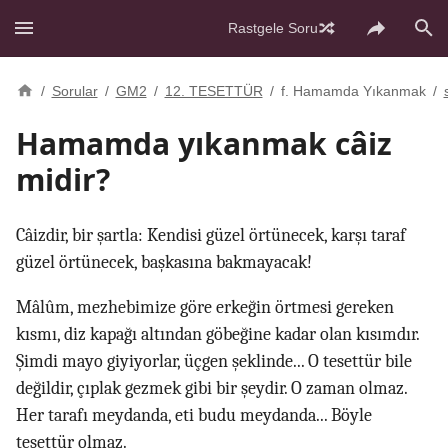
Rastgele Soru
/
Sorular
/
GM2
/
12. TESETTÜR
/
f. Hamamda Yıkanmak
/
Hamamda yıkanmak câiz
midir?
Câizdir, bir şartla: Kendisi güzel örtünecek, karşı taraf
güzel örtünecek, başkasına bakmayacak!
Mâlûm, mezhebimize göre erkeğin örtmesi gereken
kısmı, diz kapağı altından göbeğine kadar olan kısımdır.
Şimdi mayo giyiyorlar, üçgen şeklinde... O tesettür bile
değildir, çıplak gezmek gibi bir şeydir. O zaman olmaz.
Her tarafı meydanda, eti budu meydanda... Böyle
tesettür olmaz.