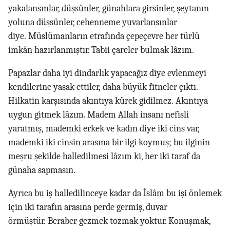
yakalansınlar, düşsünler, günahlara girsinler, şeytanın
yoluna düşsünler, cehenneme yuvarlansınlar
diye. Müslümanların etrafında çepeçevre her türlü
imkân hazırlanmıştır. Tabii çareler bulmak lâzım.
Papazlar daha iyi dindarlık yapacağız diye evlenmeyi
kendilerine yasak ettiler, daha büyük fitneler çıktı.
Hilkatin karşısında akıntıya kürek gidilmez. Akıntıya
uygun gitmek lâzım. Madem Allah insanı nefisli
yaratmış, mademki erkek ve kadın diye iki cins var,
mademki iki cinsin arasına bir ilgi koymuş; bu ilginin
meşru şekilde halledilmesi lâzım ki, her iki taraf da
günaha sapmasın.
Ayrıca bu iş halledilinceye kadar da İslâm bu işi önlemek
için iki tarafın arasına perde germiş, duvar
örmüştür. Beraber gezmek tozmak yoktur. Konuşmak,