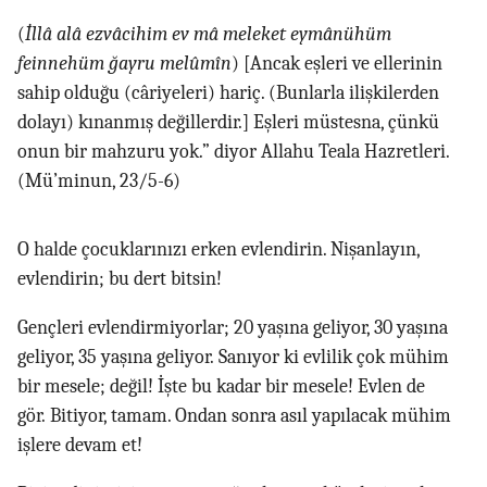
(
İllâ alâ ezvâcihim ev mâ meleket eymânühüm
feinnehüm ğayru melûmîn
) [Ancak eşleri ve ellerinin
sahip olduğu (câriyeleri) hariç. (Bunlarla ilişkilerden
dolayı) kınanmış değillerdir.] Eşleri müstesna, çünkü
onun bir mahzuru yok.” diyor Allahu Teala Hazretleri.
(Mü’minun, 23/5-6)
O halde çocuklarınızı erken evlendirin. Nişanlayın,
evlendirin; bu dert bitsin!
Gençleri evlendirmiyorlar; 20 yaşına geliyor, 30 yaşına
geliyor, 35 yaşına geliyor. Sanıyor ki evlilik çok mühim
bir mesele; değil! İşte bu kadar bir mesele! Evlen de
gör. Bitiyor, tamam. Ondan sonra asıl yapılacak mühim
işlere devam et!