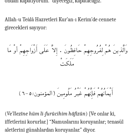
ondan kapatıyorum.” diyeceğiz, kapatacağız.
Allah-u Teàlâ Hazretleri Kur’an-ı Kerim’de cennete
girecekleri sayıyor:
وَالَّذِينَ هُمْ لِفُرُوجِهِمْ حَافِظُونَ . إِلَّا عَلَى أَزْوَاجِهِمْ أوْ مَا
مَلَكَتْ
أَيْمَانُهُمْ فَإِنَّهُمْ غَيْرُ مَلُومِينَ (المؤمنون:٥-٦)
(
Ve’llezîne hüm li-furûcihim hâfizûn
)
[
Ve onlar ki,
iffetlerini korurlar.] “Namuslarını koruyanlar; tenasül
aletlerini günahlardan koruyanlar.” diyor.