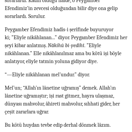
sorarlardı. Kadın olduğu halde, o Peygamber
Efendimiz’in zevcesi olduğundan bilir diye ona gelip
sorarlardı. Sorulur.
Peygamber Efendimiz hadîs-i şerîfinde buyuruyor
ki; ”Eliyle nikâhlanan...” diyor. Peygamber Efendimiz her
şeyi kibar anlatmış.
Nâkihû bi-yedihî
. ”Eliyle
nikâhlanan.” Elle nikâhlanılmaz ama bu kötü işi böyle
anlatıyor, eliyle tatmin yoluna gidiyor diye.
“—Eliyle nikâhlanan mel’undur.” diyor.
Mel’un; “Allah’ın lânetine uğramış” demek. Allah’ın
lânetine uğramıştır; işi rast gitmez, hayra ulaşmaz,
dünyası mahvolur, âhireti mahvolur, sıhhati gider, her
çeşit zararlara uğrar.
Bu kötü huydan tevbe edip derhal dönmek lâzım.