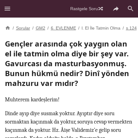
Rastgele Soru
/
Sorular
/
GM2
/
6. EVLENME
/
l. El İle Tatmin Olma
/
s.124
Gençler arasında çok yaygın olan
el ile tatmin olma diye bir şey var.
Gavurcası da masturbasyonmuş.
Bunun hükmü nedir? Dinî yönden
mahzuru var mıdır?
Muhterem kardeşlerim!
Dinde ayıp diye susmak yoktur. Ayıptır diye soru
sormaktan kaçınmak da yoktur, soruya cevap vermekten
kaçınmak da yoktur. Hz. Âişe Validemiz’e gelip soru