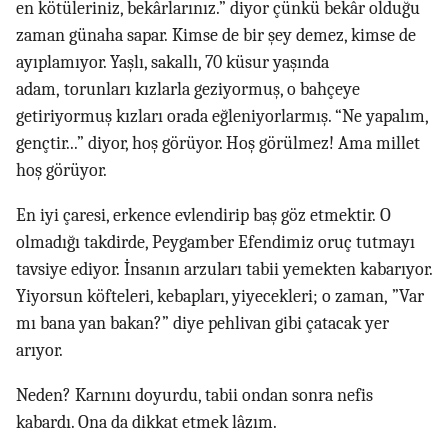
en kötüleriniz, bekârlarınız.” diyor çünkü bekâr olduğu
zaman günaha sapar. Kimse de bir şey demez, kimse de
ayıplamıyor. Yaşlı, sakallı, 70 küsur yaşında
adam, torunları kızlarla geziyormuş, o bahçeye
getiriyormuş kızları orada eğleniyorlarmış. “Ne yapalım,
gençtir...” diyor, hoş görüyor. Hoş görülmez! Ama millet
hoş görüyor.
En iyi çaresi, erkence evlendirip baş göz etmektir. O
olmadığı takdirde, Peygamber Efendimiz oruç tutmayı
tavsiye ediyor. İnsanın arzuları tabii yemekten kabarıyor.
Yiyorsun köfteleri, kebapları, yiyecekleri; o zaman, ”Var
mı bana yan bakan?” diye pehlivan gibi çatacak yer
arıyor.
Neden? Karnını doyurdu, tabii ondan sonra nefis
kabardı. Ona da dikkat etmek lâzım.