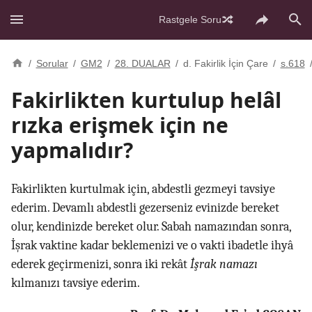
Rastgele Soru
/
Sorular
/
GM2
/
28. DUALAR
/
d. Fakirlik İçin Çare
/
s.618
Fakirlikten kurtulup helâl
rızka erişmek için ne
yapmalıdır?
Fakirlikten kurtulmak için, abdestli gezmeyi tavsiye
ederim. Devamlı abdestli gezerseniz evinizde bereket
olur, kendinizde bereket olur. Sabah namazından sonra,
İşrak vaktine kadar beklemenizi ve o vakti ibadetle ihyâ
ederek geçirmenizi, sonra iki rekât
İşrak namazı
kılmanızı tavsiye ederim.