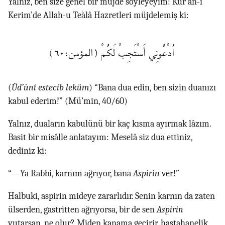
Yalnız, ben size genel bir müjde söyleyeyim: Kur’an-ı
Kerim’de Allah-u Teàlâ Hazretleri müjdelemiş ki:
اُدْعُونِي أَسْتَجِبْ لَكُمْ
(المؤمن:٦٠)
(
Üd’ùnî estecib leküm
) “Bana dua edin, ben sizin duanızı
kabul ederim!” (Mü’min, 40/60)
Yalnız, duaların kabulünü bir kaç kısma ayırmak lâzım.
Basit bir misâlle anlatayım: Meselâ siz dua ettiniz,
dediniz ki:
“—Ya Rabbi, karnım ağrıyor, bana
Aspirin
ver!”
Halbuki, aspirin mideye zararlıdır. Senin karnın da zaten
ülserden, gastritten ağrıyorsa, bir de sen
Aspirin
yutarsan, ne olur? Miden kanama geçirir, hastahanelik