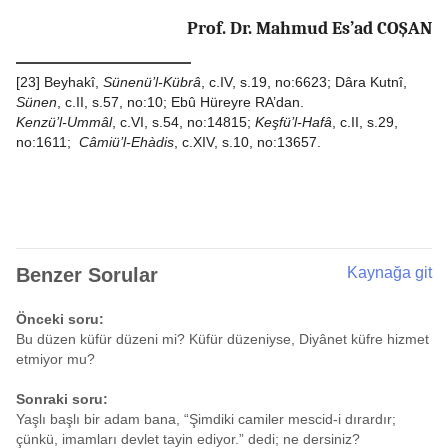
Prof. Dr. Mahmud Es’ad COŞAN
[23]
Beyhakî,
Sünenü’l-Kübrâ
, c.IV, s.19, no:6623; Dâra Kutnî,
Sünen
, c.II, s.57, no:10; Ebû Hüreyre RA’dan.
Kenzü’l-Ummâl
, c.VI, s.54, no:14815;
Keşfü’l-Hafâ
, c.II, s.29,
no:1611;
Câmiü’l-Ehàdis
, c.XIV, s.10, no:13657.
Benzer Sorular
Kaynağa git
Önceki soru:
Bu düzen küfür düzeni mi? Küfür düzeniyse, Diyânet küfre hizmet
etmiyor mu?
Sonraki soru:
Yaşlı başlı bir adam bana, “Şimdiki camiler mescid-i dırardır;
çünkü, imamları devlet tayin ediyor.” dedi; ne dersiniz?