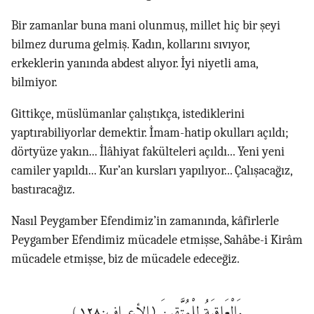
Bir zamanlar buna mani olunmuş, millet hiç bir şeyi
bilmez duruma gelmiş. Kadın, kollarını sıvıyor,
erkeklerin yanında abdest alıyor. İyi niyetli ama,
bilmiyor.
Gittikçe, müslümanlar çalıştıkça, istediklerini
yaptırabiliyorlar demektir. İmam-hatip okulları açıldı;
dörtyüze yakın... İlâhiyat fakülteleri açıldı... Yeni yeni
camiler yapıldı... Kur’an kursları yapılıyor... Çalışacağız,
bastıracağız.
Nasıl Peygamber Efendimiz’in zamanında, kâfirlerle
Peygamber Efendimiz mücadele etmişse, Sahâbe-i Kirâm
mücadele etmişse, biz de mücadele edeceğiz.
وَالْعَاقِبَةُ لِلْمُتَّقِينَ (الأعراف:١٢٨)