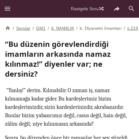
Rastgele Soru
/
Sorular
/
GM1
/
6. İMAMLIK
/
b. Diyanetin İmamları
/
s.219
“Bu düzenin görevlendirdiği
imamların arkasında namaz
kılınmaz!” diyenler var; ne
dersiniz?
“Yanlış!” derim. Kılınabilir. O zaman iş, namaz
kılmamağa kadar gider. Bu kardeşlerimiz bizim
kardeşlerimizdir, sizin kardeşlerinizdir, akrabanızdır.
Bunlar bizim yabancımız değil, casus değil, hain değil,
zâlim değil; niye kılınmasın arkasında?
Sonra, bu düzenden önce bir zamanlar her şey güzeldi.