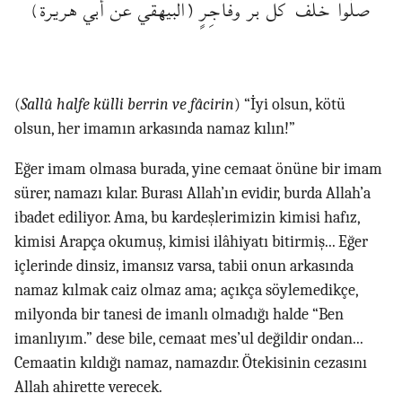
صَلُّوا خَلْفَ كُلِّ بَرٍّ وَفَاجِرٍ (البيهقي عن أبي هريرة)
(
Sallû halfe külli berrin ve fâcirin
) “İyi olsun, kötü
olsun, her imamın arkasında namaz kılın!”
Eğer imam olmasa burada, yine cemaat önüne bir imam
sürer, namazı kılar. Burası Allah’ın evidir, burda Allah’a
ibadet ediliyor. Ama, bu kardeşlerimizin kimisi hafız,
kimisi Arapça okumuş, kimisi ilâhiyatı bitirmiş... Eğer
içlerinde dinsiz, imansız varsa, tabii onun arkasında
namaz kılmak caiz olmaz ama; açıkça söylemedikçe,
milyonda bir tanesi de imanlı olmadığı halde “Ben
imanlıyım.” dese bile, cemaat mes’ul değildir ondan...
Cemaatin kıldığı namaz, namazdır. Ötekisinin cezasını
Allah ahirette verecek.