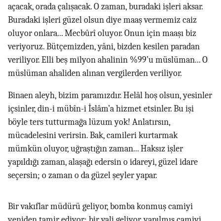
açacak, orada çalışacak. O zaman, buradaki işleri aksar.
Buradaki işleri güzel olsun diye maaş vermemiz caiz
oluyor onlara... Mecbûrî oluyor. Onun için maaşı biz
veriyoruz. Bütçemizden, yâni, bizden kesilen paradan
veriliyor. Elli beş milyon ahalinin %99’u müslüman... O
müslüman ahaliden alınan vergilerden veriliyor.
Binaen aleyh, bizim paramızdır. Helâl hoş olsun, yesinler
içsinler, din-i mübîn-i İslâm’a hizmet etsinler. Bu işi
böyle ters tutturmağa lüzum yok! Anlatırsın,
mücadelesini verirsin. Bak, camileri kurtarmak
mümkün oluyor, uğraştığın zaman... Haksız işler
yapıldığı zaman, alaşağı edersin o idareyi, güzel idare
seçersin; o zaman o da güzel şeyler yapar.
Bir vakıflar müdürü geliyor, bomba konmuş camiyi
yeniden tamir ediyor; bir vali geliyor, yapılmış camiyi