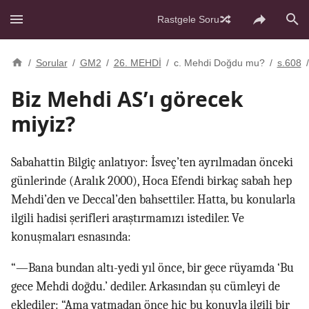
Rastgele Soru
/
Sorular
/
GM2
/
26. MEHDİ
/
c. Mehdi Doğdu mu?
/
s.608
/
Biz Mehdi AS’ı görecek
miyiz?
Sabahattin Bilgiç anlatıyor: İsveç’ten ayrılmadan önceki
günlerinde (Aralık 2000), Hoca Efendi birkaç sabah hep
Mehdi’den ve Deccal’den bahsettiler. Hatta, bu konularla
ilgili hadisi şerifleri araştırmamızı istediler. Ve
konuşmaları esnasında:
“—Bana bundan altı-yedi yıl önce, bir gece rüyamda ‘Bu
gece Mehdi doğdu.’ dediler. Arkasından şu cümleyi de
eklediler: “Ama yatmadan önce hiç bu konuyla ilgili bir