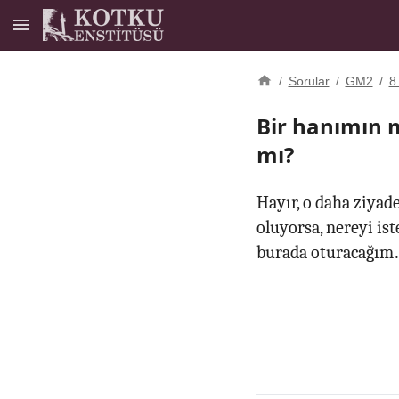
/
Sorular
/
GM2
/
8
Bir hanımın 
mı?
Hayır, o daha ziyad
oluyorsa, nereyi is
burada oturacağım…