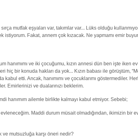
sırça mutfak eşyaları var, takımlar var... Lüks olduğu kullanmıy
ek istiyorum. Fakat, annem çok kızacak. Ne yapmamı emir buy
um hanımımı ve iki çocuğumu, kızın annesi dün ben işte iken e
ri hiç bir konuda hakları da yok... Kızın babası ile görüştüm, “
da kabul etti. Ancak, hanımımı ve çocuklarımı göstermediler. Her
r. Emirlerinizi ve dualarınızı beklerim.
mdi hanımım ailemle birlikte kalmayı kabul etmiyor. Sebebi;
 evleneceğim. Maddi durum müsait olmadığından, ikimizin bir 
k ve mutsuzluğa karşı öneri nedir?