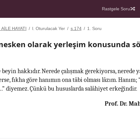
Rastgele Soru
. AİLE HAYATI
/
l. Oturulacak Yer
/
s.174
/
1. Soru
mesken olarak yerleşim konusunda sö
e beyin hakkıdır. Nerede çalışmak gerekiyorsa, nerede
terse, fıkha göre hanımın ona tâbi olması lâzım. Hanım
” diyemez. Çünkü bu hususlarda salâhiyet erkeğindir.
Prof. Dr. M