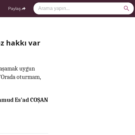
Paylaş
z hakkı var
 yaşamak uygun
; “Orada oturmam,
ahmud Es’ad COŞAN