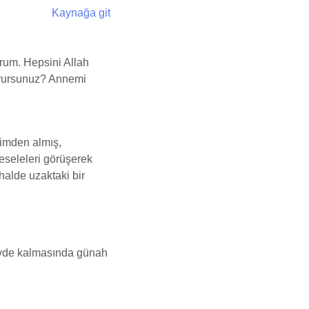
Kaynağa git
orum. Hepsini Allah
urursunuz? Annemi
vimden almış,
Meseleleri görüşerek
halde uzaktaki bir
evde kalmasında günah