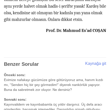
aynı yerde halvet olmak hadîs-i şerîfte yasak! Kardeş bile
olsa, kendisine ait olmayan bir kadınla yan yana olmak
gibi mahzurlar olmasın. Onlara dikkat etsin.
Prof. Dr. Mahmud Es’ad COŞAN
Benzer Sorular
Kaynağa git
Önceki soru:
Evimize nafakayı gücümüze göre götürüyoruz ama, hanım kızdı
mı, “Senden hiç bir şey görmedim!” diyerek nankörlük yapıyor.
Buna da sabretmek zor oluyor. Ne dersiniz?
Sonraki soru:
Kayınvalidem ve kayınbabamla üç yıldır dargınız. Üç defa aracı
gönderdim, barışmak istemediler. Dargınlığın günah olduğunu