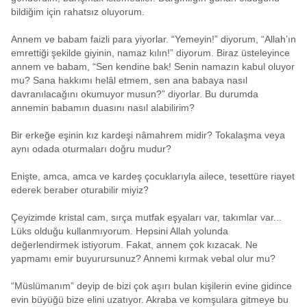
bildiğim için rahatsız oluyorum.
Annem ve babam faizli para yiyorlar. “Yemeyin!” diyorum, “Allah’ın
emrettiği şekilde giyinin, namaz kılın!” diyorum. Biraz üsteleyince
annem ve babam, “Sen kendine bak! Senin namazın kabul oluyor
mu? Sana hakkımı helâl etmem, sen ana babaya nasıl
davranılacağını okumuyor musun?” diyorlar. Bu durumda
annemin babamın duasını nasıl alabilirim?
Bir erkeğe eşinin kız kardeşi nâmahrem midir? Tokalaşma veya
aynı odada oturmaları doğru mudur?
Enişte, amca, amca ve kardeş çocuklarıyla ailece, tesettüre riayet
ederek beraber oturabilir miyiz?
Çeyizimde kristal cam, sırça mutfak eşyaları var, takımlar var...
Lüks olduğu kullanmıyorum. Hepsini Allah yolunda
değerlendirmek istiyorum. Fakat, annem çok kızacak. Ne
yapmamı emir buyurursunuz? Annemi kırmak vebal olur mu?
“Müslümanım” deyip de bizi çok aşırı bulan kişilerin evine gidince
evin büyüğü bize elini uzatıyor. Akraba ve komşulara gitmeye bu