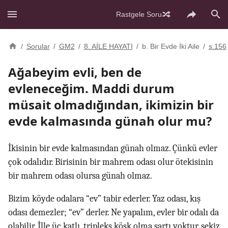
Rastgele Soru
/
Sorular
/
GM2
/
8. AİLE HAYATI
/
b. Bir Evde İki Aile
/
s.156
Ağabeyim evli, ben de
evleneceğim. Maddi durum
müsait olmadığından, ikimizin bir
evde kalmasında günah olur mu?
İkisinin bir evde kalmasından günah olmaz. Çünkü evler
çok odalıdır. Birisinin bir mahrem odası olur ötekisinin
bir mahrem odası olursa günah olmaz.
Bizim köyde odalara “ev” tabir ederler. Yaz odası, kış
odası demezler; “ev” derler. Ne yapalım, evler bir odalı da
olabilir. İlle üç katlı, tripleks köşk olma şartı yoktur, sekiz