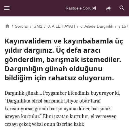
Rastgele Soru
/
Sorular
/
GM2
/
8. AİLE HAYATI
/
c. Ailede Dargınlık
/
s.157
Kayınvalidem ve kayınbabamla üç
yıldır dargınız. Üç defa aracı
gönderdim, barışmak istemediler.
Dargınlığın günah olduğunu
bildiğim için rahatsız oluyorum.
Dargınlık günah... Peygamber Efendimiz buyuruyor ki,
“Dargınlıkta birisi barışmak istiyor, öbür taraf
barışmıyorsa; günah barışmayana döner, barışmak
isteyen kurtulur.” Elini uzatan kurtulur; el vermeyen
cezayı çeker, vebal onun üzerine kalır.