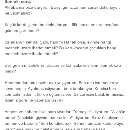
Sonraki soru:
Akrabamız bize dargın... Barıştığımız zaman zararı dokunuyor;
ne yapmalıyız?
Küçük kardeşlerim benimle dargın... İllâ benim onların ayağına
gitmem şart mıdır?
Bir adamın kendisi Şafiî, hanımı Hanefî olsa, evinde hangi
mezheb üzere ibadet etmeli? Bu karı-kocanın çocukları hangi
mezheb üzere ibadet etmeli?
Eve gelen misafirlerin, akraba ve komşuların ellerini öpmek câiz
midir?
Hanımımdan otuz aydır ayrı yaşıyorum. Ben onu istemedim ve
sevemedim. Ayrılmak istiyorum, beni bırakmıyor. Kendisi bizim
cemaatimizden... Bir de oğlumuz var. Bir çaresini bulabilir misiniz,
İslâm’a göre ne yapmam lâzım?
Annem ve babam faizli para yiyorlar. “Yemeyin!” diyorum, “Allah’ın
emrettiği şekilde giyinin, namaz kılın!” diyorum. Biraz üsteleyince
annem ve babam, “Sen kendine bak! Senin namazın kabul oluyor
mu? Sana hakkımı helâl etmem, sen ana babaya nasıl