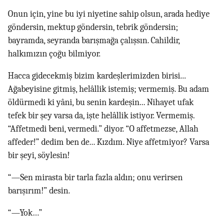
Onun için, yine bu iyi niyetine sahip olsun, arada hediye
göndersin, mektup göndersin, tebrik göndersin;
bayramda, seyranda barışmağa çalışsın. Cahildir,
halkımızın çoğu bilmiyor.
Hacca gidecekmiş bizim kardeşlerimizden birisi...
Ağabeyisine gitmiş, helâllik istemiş; vermemiş. Bu adam
öldürmedi ki yâni, bu senin kardeşin... Nihayet ufak
tefek bir şey varsa da, işte helâllik istiyor. Vermemiş.
“Affetmedi beni, vermedi.” diyor. “O affetmezse, Allah
affeder!” dedim ben de... Kızdım. Niye affetmiyor? Varsa
bir şeyi, söylesin!
“—Sen mirasta bir tarla fazla aldın; onu verirsen
barışırım!” desin.
“—Yok…”