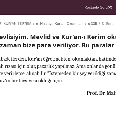
Rastgele Soru
2. KUR’AN-I KERİM
/
n. Hastaya Kur’an Okunması
/
s.335
/
3. Soru
evlisiyim. Mevlid ve Kur’an-ı Kerim 
 zaman bize para veriliyor. Bu paralar 
î ibadetlerden, Kur’an öğretmekten, okumaktan, hatimde
h rızası için olur, pazarlık yapılmaz. Ama onlar da gönül
 verirlerse, alınabilir. “İstemeden bir şey verildiği zama
’in bir tavsiyesi olduğu için.
Prof. Dr. M