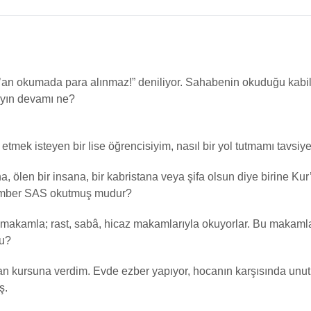
’an okumada para alınmaz!” deniliyor. Sahabenin okuduğu kabil
layın devamı ne?
 etmek isteyen bir lise öğrencisiyim, nasıl bir yol tutmamı tavsiy
na, ölen bir insana, bir kabristana veya şifa olsun diye birine K
amber SAS okutmuş mudur?
ı makamla; rast, sabâ, hicaz makamlarıyla okuyorlar. Bu makaml
mu?
’an kursuna verdim. Evde ezber yapıyor, hocanın karşısında unu
ş.