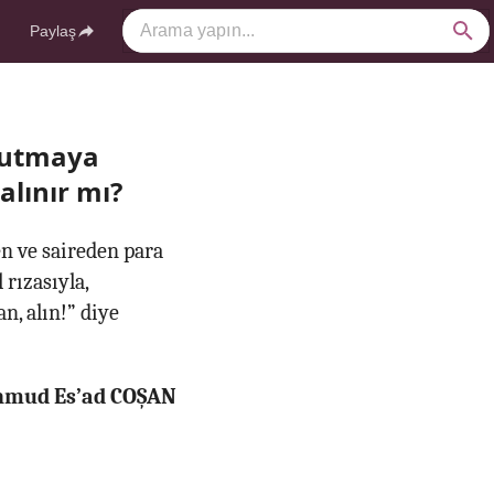
Paylaş
okutmaya
alınır mı?
n ve saireden para
 rızasıyla,
n, alın!” diye
ahmud Es’ad COŞAN