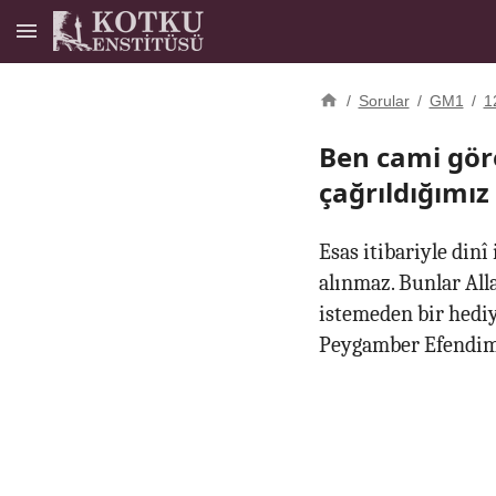
/
Sorular
/
GM1
/
1
Ben cami gör
çağrıldığımız
Esas itibariyle din
alınmaz. Bunlar Alla
istemeden bir hediye
Peygamber Efendimiz