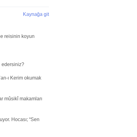
Kaynağa git
e reisinin koyun
e edersiniz?
ur’an-ı Kerim okumak
ar mûsikî makamları
tuyor. Hocası; “Sen