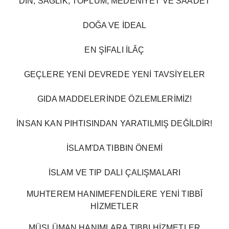
DİN, SAĞLIK, TOPLUM, MEDENİYET VE SAADET
DOĞA VE İDEAL
EN ŞİFALI İLÂÇ
GEÇLERE YENİ DEVREDE YENİ TAVSİYELER
GIDA MADDELERİNDE ÖZLEMLERİMİZ!
İNSAN KAN PIHTISINDAN YARATILMIŞ DEĞİLDİR!
İSLAM'DA TIBBIN ÖNEMİ
İSLAM VE TIP DALI ÇALIŞMALARI
MUHTEREM HANIMEFENDİLERE YENİ TIBBÎ
HİZMETLER
MÜSLÜMAN HANIMLARA TIBBI HİZMETLER