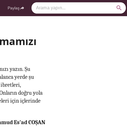
Paylaş
atmamızı
nızı yazın. Şu
alanca yerde şu
ibretleri,
 Onların doğru yola
leri için içlerinde
ahmud Es’ad COŞAN