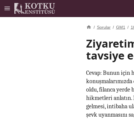
/
Sorular
/
GM1
/
1
Ziyareti
tavsiye e
Cevap: Bunun için h
konuşmalarımızda di
oldu, filanca yerde 
hikmetleri anlatın. 
gelmesi, intibaha ul
şevk uyanmasını sağ