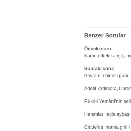
Benzer Sorular
Önceki soru:
Kadın-erkek karışık, u
Sonraki soru:
Bayramın birinci günü 
Âdetli kadınlara, Harem
Rükn-i Yemânî’nin sel
Hanımlar ilaçla aybaşı h
Cidde’de ihrama girilir 