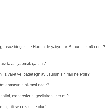
ygunsuz bir şekilde Harem’de yatıyorlar. Bunun hükmü nedir?
farz tavafı yapmak şart mı?
’i ziyaret ve ibadet için avlusunun sınırları nelerdir?
âmlanmasının hikmeti nedir?
alini, mazeretlerini geciktirebilirler mi?
mi, girilirse cezası ne olur?