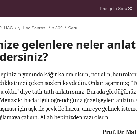
Rastgele Soru
0. HAC
/
y. Hac Sonrası
/
s.309
/
Soru
mize gelenlere neler anl
dersiniz?
epinizin yanında kâğıt kalem olsun; not alın, hatıraları
kkatinizi çeken sözleri kaydedin. Onları açarsınız; “F
bu oldu.” diye tatlı tatlı anlatırsınız. Burada gördüğünüz 
Menâsiki hacla ilgili öğrendiğiniz güzel şeyleri anlatın.
aşması için aşk ile şevk ile hacca, umreye gelmek isteme
lamaya çalışın. Allah hepinizden razı olsun.
Prof. Dr. M