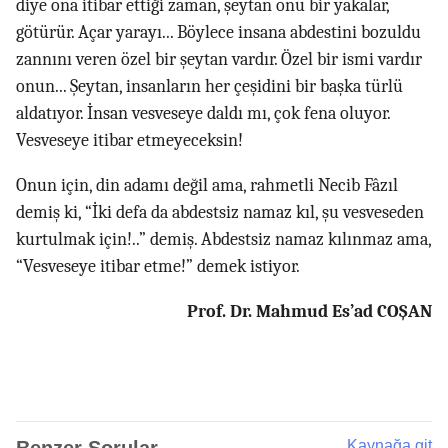
diye ona itibar ettiği zaman, şeytan onu bir yakalar,
götürür. Açar yarayı... Böylece insana abdestini bozuldu
zannını veren özel bir şeytan vardır. Özel bir ismi vardır
onun... Şeytan, insanların her çeşidini bir başka türlü
aldatıyor. İnsan vesveseye daldı mı, çok fena oluyor.
Vesveseye itibar etmeyeceksin!
Onun için, din adamı değil ama, rahmetli Necib Fâzıl
demiş ki, “İki defa da abdestsiz namaz kıl, şu vesveseden
kurtulmak için!..” demiş. Abdestsiz namaz kılınmaz ama,
“Vesveseye itibar etme!” demek istiyor.
Prof. Dr. Mahmud Es’ad COŞAN
Kaynağa git