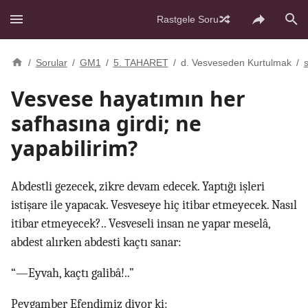
Rastgele Soru
/
Sorular
/
GM1
/
5. TAHARET
/
d. Vesveseden Kurtulmak
/
Vesvese hayatımın her
safhasına girdi; ne
yapabilirim?
Abdestli gezecek, zikre devam edecek. Yaptığı işleri
istişare ile yapacak. Vesveseye hiç itibar etmeyecek. Nasıl
itibar etmeyecek?.. Vesveseli insan ne yapar meselâ,
abdest alırken abdesti kaçtı sanar:
“—Eyvah, kaçtı galibâ!..”
Peygamber Efendimiz diyor ki: