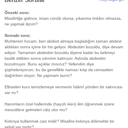
Benzer Sorular
Önceki soru:
Misafirliğe gidince, insan cünüb olursa, yıkanma imkânı olmazsa,
ne yapmak lâzım?
Sonraki soru:
Muhterem hocam, ben abdest almaya başladığım zaman abdest
aldıktan sonra içime bir his geliyor. Abdestim bozuldu, diye devam
ediyor. Tamamen abdestim bozuldu diyene kadar bu kelimeyi
tasdik ettikten sonra sıkıntım kalmıyor. Aslında abdestim
bozulmuyor. Bunu açıklar mısınız? Yellendim diye
şüpheleniyorum, bu da genellikle namazı kılıp da cemaatten
dağılırken oluyor. Ne yapmam lazım?
Elbiseleri kuru temizlemeye vermenin İslâmî yönden bir sakıncası
var mı?
Hanımların özel hallerinde (hayızlı iken) ilim öğrenmek üzere
mescidlere gelmeleri câiz olur mu?
Kolonya kullanmak caiz midir? Misafire kolonya dökmekte bir
vebal var mıdır?