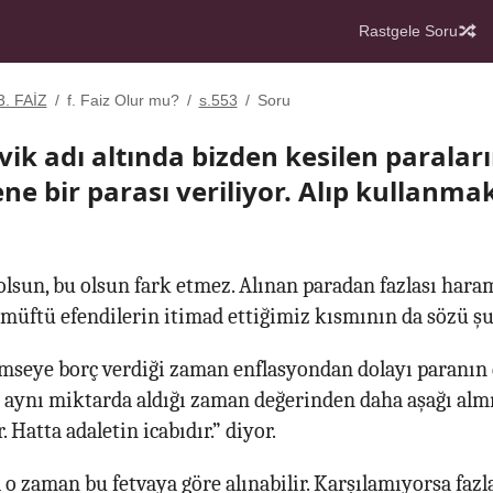
Rastgele Soru
3. FAİZ
/
f. Faiz Olur mu?
/
s.553
/
Soru
vik adı altında bizden kesilen parala
ene bir parası veriliyor. Alıp kullanm
olsun, bu olsun fark etmez. Alınan paradan fazlası hara
müftü efendilerin itimad ettiğimiz kısmının da sözü şu
mseye borç verdiği zaman enflasyondan dolayı paranın
cu aynı miktarda aldığı zaman değerinden daha aşağı almı
. Hatta adaletin icabıdır.” diyor.
 o zaman bu fetvaya göre alınabilir. Karşılamıyorsa faz