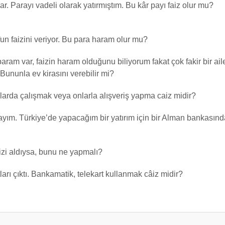
lar. Parayı vadeli olarak yatırmıştım. Bu kâr payı faiz olur mu?
fun faizini veriyor. Bu para haram olur mu?
am var, faizin haram olduğunu biliyorum fakat çok fakir bir aile
Bununla ev kirasını verebilir mi?
alarda çalışmak veya onlarla alışveriş yapma caiz midir?
ım. Türkiye’de yapacağım bir yatırım için bir Alman bankasından
izi aldıysa, bunu ne yapmalı?
arı çıktı. Bankamatik, telekart kullanmak câiz midir?