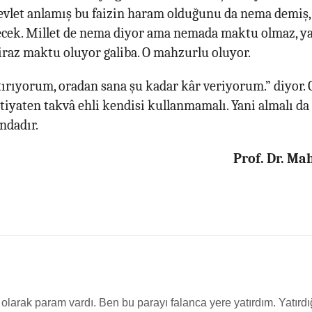
vlet anlamış bu faizin haram olduğunu da nema demiş, 
secek. Millet de nema diyor ama nemada maktu olmaz, ya
iraz maktu oluyor galiba. O mahzurlu oluyor.
ştırıyorum, oradan sana şu kadar kâr veriyorum.” diyor. 
tiyaten takvâ ehli kendisi kullanmamalı. Yani almalı da 
ndadır.
Prof. Dr. M
r olarak param vardı. Ben bu parayı falanca yere yatırdım. Yatırd