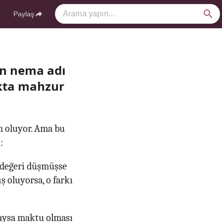
Paylaş
rın nema adı
akta mahzur
m oluyor. Ama bu
:
 değeri düşmüşse
ş oluyorsa, o farkı
laysa maktu olması