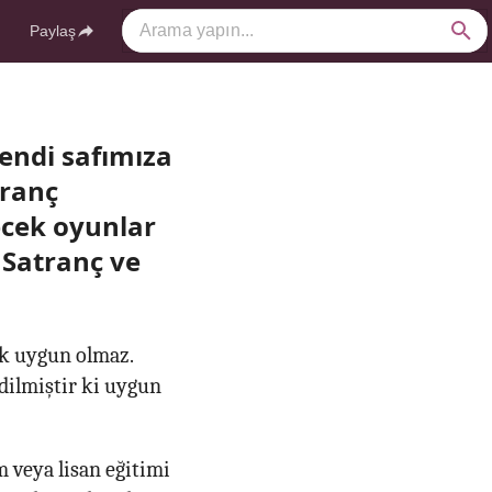
Paylaş
endi safımıza
tranç
ecek oyunlar
 Satranç ve
ak uygun olmaz.
edilmiştir ki uygun
 veya lisan eğitimi