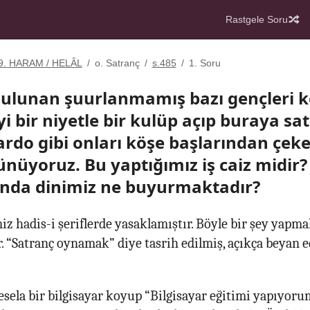
Rastgele Soru
9. HARAM / HELÂL
/
o. Satranç
/
s.485
/
1. Soru
ulunan şuurlanmamış bazı gençleri k
yi bir niyetle bir kulüp açıp buraya sa
lardo gibi onları köşe başlarından çek
üyoruz. Bu yaptığımız iş caiz midir?
ında dinimiz ne buyurmaktadır?
 hadis-i şeriflerde yasaklamıştır. Böyle bir şey yapm
er. “Satranç oynamak” diye tasrih edilmiş, açıkça beyan 
sela bir bilgisayar koyup “Bilgisayar eğitimi yapıyorum