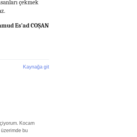
insanları çekmek
az.
ahmud Es’ad COŞAN
Kaynağa git
 içiyorum. Kocam
m üzerimde bu