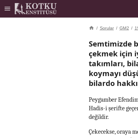
/
Sorular
/
GM2
/
1
Semtimizde b
çekmek için i
takımları, bi
koymayı düşün
bilardo hakk
Peygamber Efendimiz
Hadis-i şerifte geç
değildir.
Çekecekse, oraya me