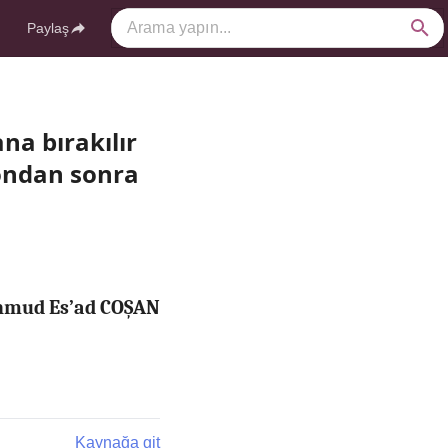
Paylaş
ana bırakılır
 ondan sonra
ahmud Es’ad COŞAN
Kaynağa git