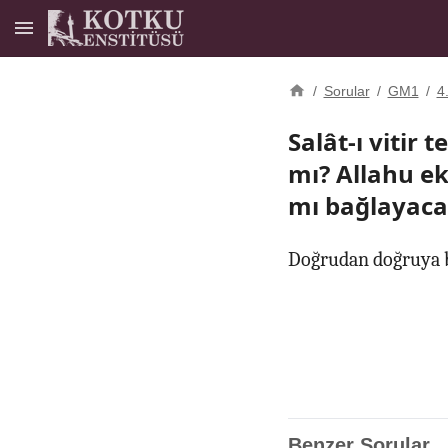
/
Sorular
/
GM1
/
4
Salât-ı vitir 
mı? Allahu e
mı bağlayaca
Doğrudan doğruya b
Benzer Sorular