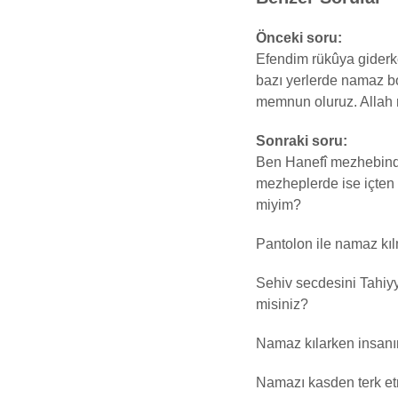
Önceki soru:
Efendim rükûya giderke
bazı yerlerde namaz boz
memnun oluruz. Allah r
Sonraki soru:
Ben Hanefî mezhebinde
mezheplerde ise içten
miyim?
Pantolon ile namaz kı
Sehiv secdesini Tahiyy
misiniz?
Namaz kılarken insanın
Namazı kasden terk et