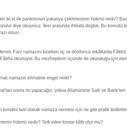
n iki el ile pantolonun yukarıya çekilmesinin hükmü nedir? Baz
ulur diye okuyoruz. İkisi arasında ihtilafa düştük. Bu konuda bi
azı olsun.
nim. Farz namazını kılarken üç ve dördüncü rekâtlarda Fâtiha
 Fâtiha okunuyor. Bu mezheplerin üçünde de okunduğu için ben 
lmak namazın sıhhatine engel midir?
at’tan sonra mı yapacağız, yoksa Allahümme Salli ve Barik’ten so
 kendini tam olarak namaza vermesi için ne gibi pratik tedbirler 
menin hükmü nedir? Terk eden kimse kâfir olur mu?