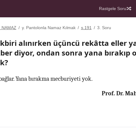
Rastgele Soru
. NAMAZ
/
y. Pantolonla Namaz Kılmak
/
s.191
/
3. Soru
tekbiri alınırken üçüncü rekâtta eller y
kber diyor, ondan sonra yana bırakıp
k?
ağlar. Yana bırakma mecburiyeti yok.
Prof. Dr. M