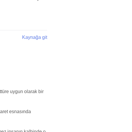
Kaynağa git
türe uygun olarak bir
icaret esnasında
emez insanın kalbinde o