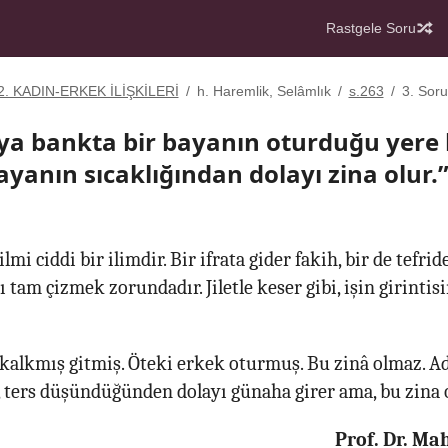
Rastgele Soru
2. KADIN-ERKEK İLİŞKİLERİ
/
h. Haremlik, Selâmlık
/
s.263
/
3. Soru
ya bankta bir bayanın oturduğu yere 
ayanın sıcaklığından dolayı zina olur.”
ilmi ciddi bir ilimdir. Bir ifrata gider fakih, bir de tefri
 tam çizmek zorundadır. Jiletle keser gibi, işin girintis
kalkmış gitmiş. Öteki erkek oturmuş. Bu zinâ olmaz. Ad
, ters düşündüğünden dolayı günaha girer ama, bu zina 
Prof. Dr. M