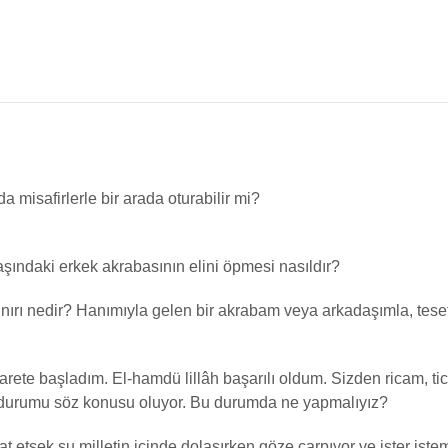
 misafirlerle bir arada oturabilir mi?
şındaki erkek akrabasının elini öpmesi nasıldır?
ınırı nedir? Hanımıyla gelen bir akrabam veya arkadaşımla, teset
icarete başladım. El-hamdü lillâh başarılı oldum. Sizden ricam, t
durumu söz konusu oluyor. Bu durumda ne yapmalıyız?
t etsek şu milletin içinde dolaşırken göze çarpıyor ve ister ist