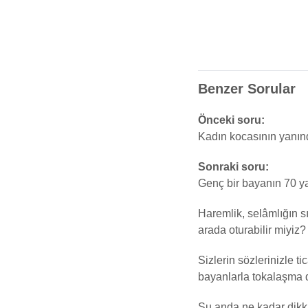
Benzer Sorular
Önceki soru:
Kadın kocasının yanında
Sonraki soru:
Genç bir bayanın 70 ya
Haremlik, selâmlığın s
arada oturabilir miyiz?
Sizlerin sözlerinizle t
bayanlarla tokalaşma 
Şu anda ne kadar dikka