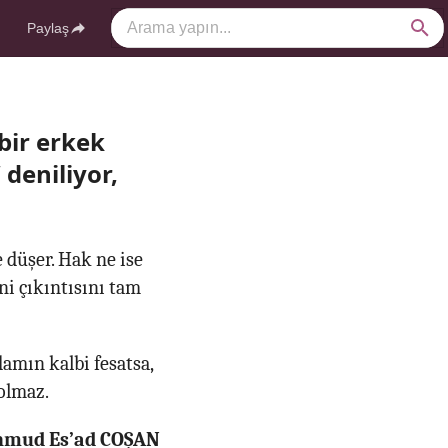
Paylaş
bir erkek
 deniliyor,
de düşer. Hak ne ise
ini çıkıntısını tam
amın kalbi fesatsa,
olmaz.
ahmud Es’ad COŞAN