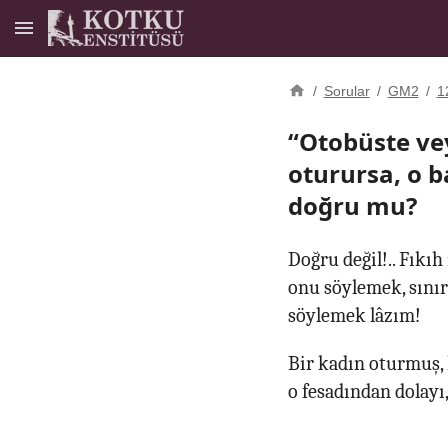
/
Sorular
/
GM2
/
1
“Otobüste ve
oturursa, o b
doğru mu?
Doğru değil!.. Fıkıh 
onu söylemek, sınırı
söylemek lâzım!
Bir kadın oturmuş, 
o fesadından dolayı