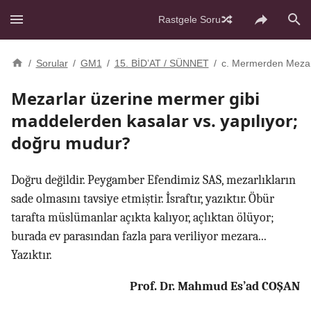
Rastgele Soru
/
Sorular
/
GM1
/
15. BİD’AT / SÜNNET
/
c. Mermerden Meza
Mezarlar üzerine mermer gibi
maddelerden kasalar vs. yapılıyor;
doğru mudur?
Doğru değildir. Peygamber Efendimiz SAS, mezarlıkların
sade olmasını tavsiye etmiştir. İsraftır, yazıktır. Öbür
tarafta müslümanlar açıkta kalıyor, açlıktan ölüyor;
burada ev parasından fazla para veriliyor mezara...
Yazıktır.
Prof. Dr. Mahmud Es’ad COŞAN