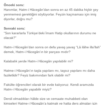
Önceki soru:
Hanımlar, Hatm-i Hâcegân’dan sonra en az 45 dakika hiçbir şey
yenmemesi gerektiğini söylüyorlar. Feyzin kaçmaması için imiş
diyorlar, doğru mu?
Sonraki soru:
“Son kararlarla Türkiye’deki İmam Hatip okullarının durumu ne
olacak?”
Hatm-i Hâcegân’dan sonra on defa yavaş yavaş “Lâ ilâhe illa’llah”
demek, Hatm-i Hâcegân’ın bir parçası mıdır?
Kalabalık yerde Hatm-i Hâcegân yapılabilir mi?
Hatme-i Hâcegân’ın taşla yapılanı mı, taşsız yapılanı mı daha
faziletlidir? Feyiz bakımından fark olabilir mi?
Fakülte öğrencileri olarak bir evde kalıyoruz. Kendi aramızda
Hatm-i Hâcegân yapabilir miyiz?
Dersli olmadıkları hâlde size ve cemaate muhabbeti olan
kimseleri Hatme-i Hâcegân’a katmak ve hatta ders almaları için