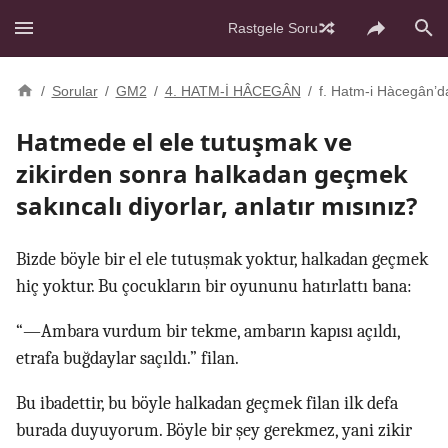
Rastgele Soru
/
Sorular
/
GM2
/
4. HATM-İ HÂCEGÂN
/
f. Hatm-i Hàcegân’d
Hatmede el ele tutuşmak ve
zikirden sonra halkadan geçmek
sakıncalı diyorlar, anlatır mısınız?
Bizde böyle bir el ele tutuşmak yoktur, halkadan geçmek
hiç yoktur. Bu çocukların bir oyununu hatırlattı bana:
“—Ambara vurdum bir tekme, ambarın kapısı açıldı,
etrafa buğdaylar saçıldı.” filan.
Bu ibadettir, bu böyle halkadan geçmek filan ilk defa
burada duyuyorum. Böyle bir şey gerekmez, yani zikir