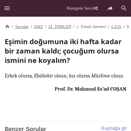
Rastgele Soru
/
Sorular
/
GM2
/
11. İSİMLER
/
c. Erkek İsimleri
/
s.215
/
9.
Eşimin doğumuna iki hafta kadar
bir zaman kaldı; çocuğum olursa
ismini ne koyalım?
Erkek olursa,
Ebûbekir
olsun; kız olursa
Müslime
olsun.
Prof. Dr. Mahmud Es’ad COŞAN
Benzer Sorular
Kaynağa git